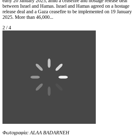
early 20 January 2025, amid a ceasefire and hostage release deal
between Israel and Hamas. Israel and Hamas agreed on a hostage
release deal and a Gaza ceasefire to be implemented on 19 January
2025. More than 46,000...
2 / 4
Φωτογραφία: ALAA BADARNEH