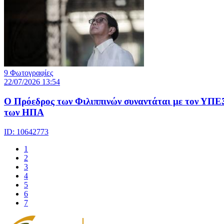
9 Φωτογραφίες
22/07/2026 13:54
Ο Πρόεδρος των Φιλιππινών συναντάται με τον ΥΠΕ
των ΗΠΑ
ID: 10642773
1
2
3
4
5
6
7