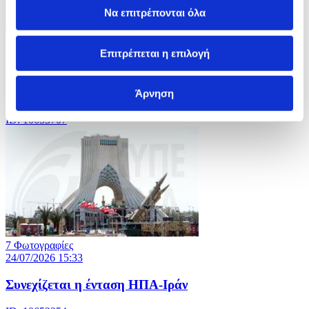
Να επιτρέπονται όλα
9 Φωτογραφίες
24/07/2026 20:03
Επιτρέπεται η επιλογή
Eθελοντική εκπαίδευση σε μαθητές προσφέρει ο
στρατός της Τσεχίας
Άρνηση
ID: 10653707
7 Φωτογραφίες
24/07/2026 15:33
Συνεχίζεται η ένταση ΗΠΑ-Ιράν