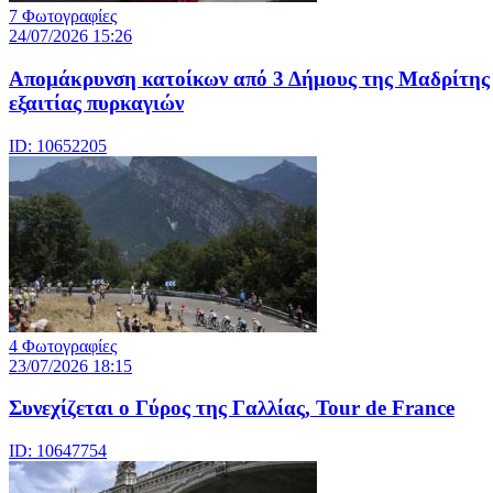
7 Φωτογραφίες
24/07/2026 15:26
Απομάκρυνση κατοίκων από 3 Δήμους της Μαδρίτης
εξαιτίας πυρκαγιών
ID: 10652205
4 Φωτογραφίες
23/07/2026 18:15
Συνεχίζεται ο Γύρος της Γαλλίας, Tour de France
ID: 10647754