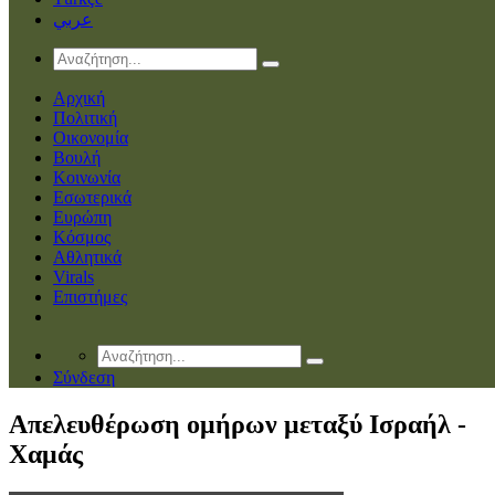
عربي
Αρχική
Πολιτική
Οικονομία
Βουλή
Κοινωνία
Εσωτερικά
Ευρώπη
Κόσμος
Αθλητικά
Virals
Επιστήμες
Σύνδεση
Απελευθέρωση ομήρων μεταξύ Ισραήλ -
Χαμάς