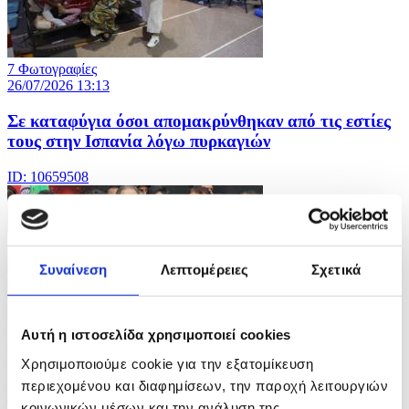
7 Φωτογραφίες
26/07/2026 13:13
Σε καταφύγια όσοι απομακρύνθηκαν από τις εστίες
τους στην Ισπανία λόγω πυρκαγιών
ID: 10659508
Συναίνεση
Λεπτομέρειες
Σχετικά
Αυτή η ιστοσελίδα χρησιμοποιεί cookies
8 Φωτογραφίες
26/07/2026 13:11
Χρησιμοποιούμε cookie για την εξατομίκευση
περιεχομένου και διαφημίσεων, την παροχή λειτουργιών
Eκδηλώσεις στη Μουμπάϊ μετά την παραίτηση του
κοινωνικών μέσων και την ανάλυση της