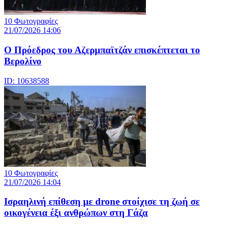
10 Φωτογραφίες
21/07/2026 14:06
Ο Πρόεδρος του Αζερμπαϊτζάν επισκέπτεται το
Βερολίνο
ID: 10638588
10 Φωτογραφίες
21/07/2026 14:04
Iσραηλινή επίθεση με drone στοίχισε τη ζωή σε
οικογένεια έξι ανθρώπων στη Γάζα