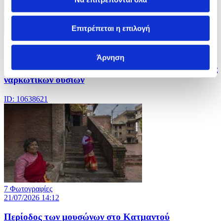
Επιτρέπεται η επιλογή
12 Φωτογραφίες
21/07/2026 14:15
Άρνηση
Οι αρχές της Καμπότζης καταστρέφουν πέντε τόνους
ναρκωτικών ουσιών
ID: 10638621
7 Φωτογραφίες
21/07/2026 14:12
Περίοδος των μουσώνων στο Κατμαντού