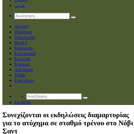
عربي
Αρχική
Πολιτική
Οικονομία
Βουλή
Κοινωνία
Εσωτερικά
Ευρώπη
Κόσμος
Αθλητικά
Virals
Επιστήμες
Σύνδεση
Συνεχίζονται οι εκδηλώσεις διαμαρτυρίας
για το ατύχημα σε σταθμό τρένου στο Νόβι
Σαντ