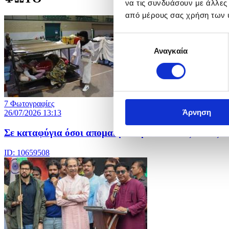
να τις συνδυάσουν με άλλες
από μέρους σας χρήση των 
Επιλογή
Αναγκαία
συγκατάθεσης
7 Φωτογραφίες
Άρνηση
26/07/2026 13:13
Σε καταφύγια όσοι απομακρύνθηκαν από τις εστίες τ
ID: 10659508