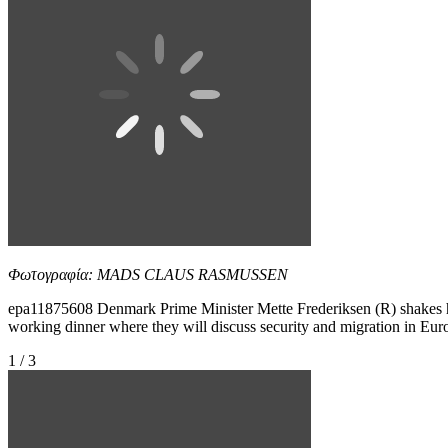
Φωτογραφία: MADS CLAUS RASMUSSEN
epa11875608 Denmark Prime Minister Mette Frederiksen (R) shakes h
working dinner where they will discuss security and migra
1 / 3