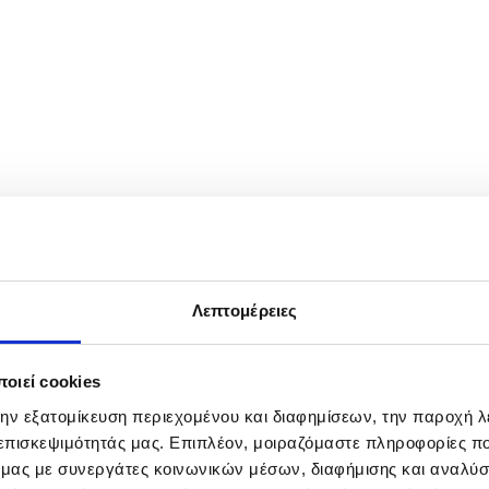
sh Prime Minister Mette Frederiksen (R) ahead of their talks at 10 D
Λεπτομέρειες
οιεί cookies
την εξατομίκευση περιεχομένου και διαφημίσεων, την παροχή 
 επισκεψιμότητάς μας. Επιπλέον, μοιραζόμαστε πληροφορίες π
ό μας με συνεργάτες κοινωνικών μέσων, διαφήμισης και αναλύσ