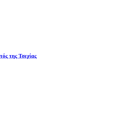
τός της Τσεχίας