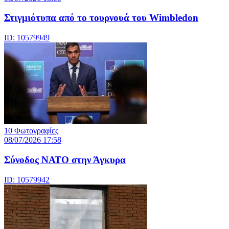
Στιγμιότυπα από το τουρνουά του Wimbledon
ID: 10579949
10 Φωτογραφίες
08/07/2026 17:58
Σύνοδος ΝΑΤΟ στην Άγκυρα
ID: 10579942