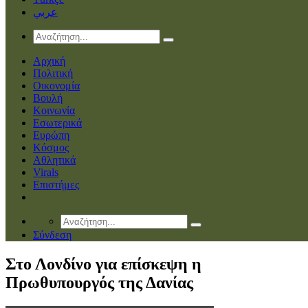
عربي
Αρχική
Πολιτική
Οικονομία
Βουλή
Κοινωνία
Εσωτερικά
Ευρώπη
Κόσμος
Αθλητικά
Virals
Επιστήμες
Σύνδεση
Στο Λονδίνο για επίσκεψη η
Πρωθυπουργός της Δανίας