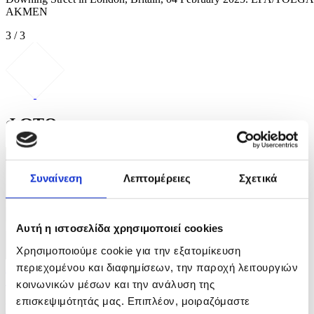
AKMEN
3 / 3
ΦΩΤΟ
Συναίνεση
Λεπτομέρειες
Σχετικά
Αυτή η ιστοσελίδα χρησιμοποιεί cookies
Χρησιμοποιούμε cookie για την εξατομίκευση
περιεχομένου και διαφημίσεων, την παροχή λειτουργιών
3 Φωτογραφίες
10/07/2026 15:59
κοινωνικών μέσων και την ανάλυση της
επισκεψιμότητάς μας. Επιπλέον, μοιραζόμαστε
Η Πρόεδρος της Ναμίμπια επισκέπτεται την Κίνα