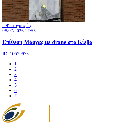
5 Φωτογραφίες
08/07/2026 17:55
Eπίθεση Μόσχας με drone στο Κίεβο
ID: 10579933
1
2
3
4
5
6
7