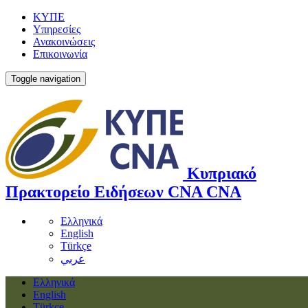
ΚΥΠΕ
Υπηρεσίες
Ανακοινώσεις
Επικοινωνία
Toggle navigation
Κυπριακό
Πρακτορείο Ειδήσεων
CNA
CNA
Ελληνικά
English
Türkçe
عربي
Ελληνικά
English
Türkçe