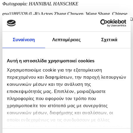
Φωτογραφία: HANNIBAL HANSCHKE
epa11895328 (L-R) Actors Zhang Chuwen, Wang Shang, Chinese
film director Huo Meng and a guest attend the photocall for 'Sheng X
Zhi Di (Living The Land)' during the 75th Berlin International Film
Festival, in Berlin, Germany, 14 February 2025. The Berlinale runs
from 13 to 23 February 2025. EPA/HANNIBAL HANSCHKE
Συναίνεση
Λεπτομέρειες
Σχετικά
5 / 6
Αυτή η ιστοσελίδα χρησιμοποιεί cookies
Χρησιμοποιούμε cookie για την εξατομίκευση
περιεχομένου και διαφημίσεων, την παροχή λειτουργιών
κοινωνικών μέσων και την ανάλυση της
επισκεψιμότητάς μας. Επιπλέον, μοιραζόμαστε
πληροφορίες που αφορούν τον τρόπο που
χρησιμοποιείτε τον ιστότοπό μας με συνεργάτες
κοινωνικών μέσων, διαφήμισης και αναλύσεων, οι
οποίοι ενδεχομένως να τις συνδυάσουν με άλλες
πληροφορίες που τους έχετε παραχωρήσει ή τις οποίες