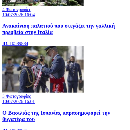
4 Φωτογραφίες
10/07/2026 16:04
Ανακαίνιση παλατιού που στεγάζει την γαλλική
πρεσβεία στην Ιταλία
ID: 10589884
3 Φωτογραφίες
10/07/2026 16:01
Ο Βασιλιάς της Ισπανίας παρασημοφορεί την
θυγατέρα του