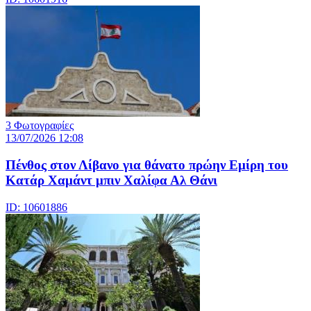
3 Φωτογραφίες
13/07/2026 12:08
Πένθος στον Λίβανο για θάνατο πρώην Εμίρη του
Κατάρ Χαμάντ μπιν Χαλίφα Αλ Θάνι
ID: 10601886