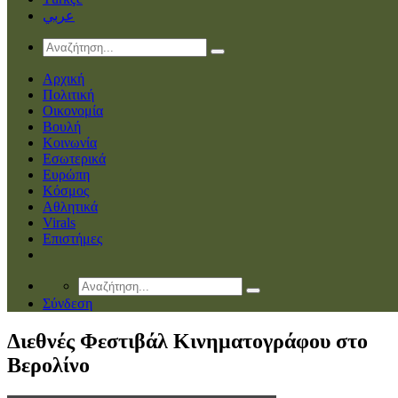
عربي
Αρχική
Πολιτική
Οικονομία
Βουλή
Κοινωνία
Εσωτερικά
Ευρώπη
Κόσμος
Αθλητικά
Virals
Επιστήμες
Σύνδεση
Διεθνές Φεστιβάλ Κινηματογράφου στο
Βερολίνο