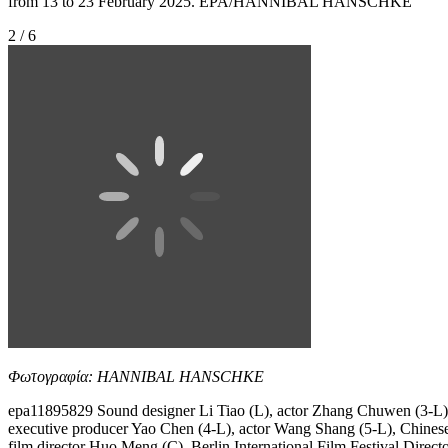
from 13 to 23 February 2025. EPA/HANNIBAL HANSCHKE
2 / 6
Φωτογραφία: HANNIBAL HANSCHKE
epa11895829 Sound designer Li Tiao (L), actor Zhang Chuwen (3-L)
executive producer Yao Chen (4-L), actor Wang Shang (5-L), Chines
film director Huo Meng (C), Berlin International Film Festival Direct