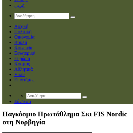
عربي
Αρχική
Πολιτική
Οικονομία
Βουλή
Κοινωνία
Εσωτερικά
Ευρώπη
Κόσμος
Αθλητικά
Virals
Επιστήμες
Σύνδεση
Παγκόσμιο Πρωτάθλημα Σκι FIS Nordic
στη Νορβηγία