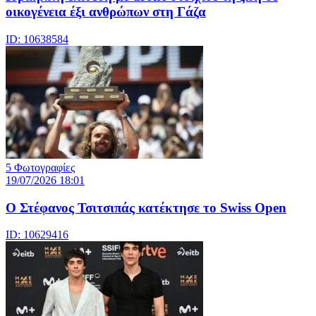
οικογένεια έξι ανθρώπων στη Γάζα
ID: 10638584
5 Φωτογραφίες
19/07/2026 18:01
Ο Στέφανος Τσιτσιπάς κατέκτησε το Swiss Open
ID: 10629416