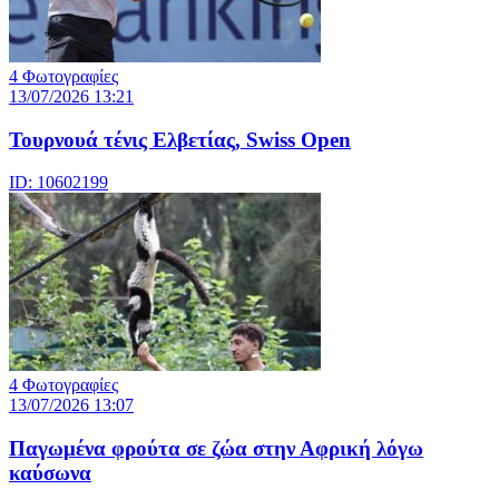
4 Φωτογραφίες
13/07/2026 13:21
Τουρνουά τένις Ελβετίας, Swiss Open
ID: 10602199
4 Φωτογραφίες
13/07/2026 13:07
Παγωμένα φρούτα σε ζώα στην Αφρική λόγω
καύσωνα