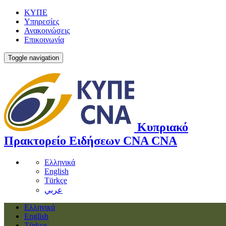
ΚΥΠΕ
Υπηρεσίες
Ανακοινώσεις
Επικοινωνία
Toggle navigation
Κυπριακό
Πρακτορείο Ειδήσεων
CNA
CNA
Ελληνικά
English
Türkçe
عربي
Ελληνικά
English
Türkçe