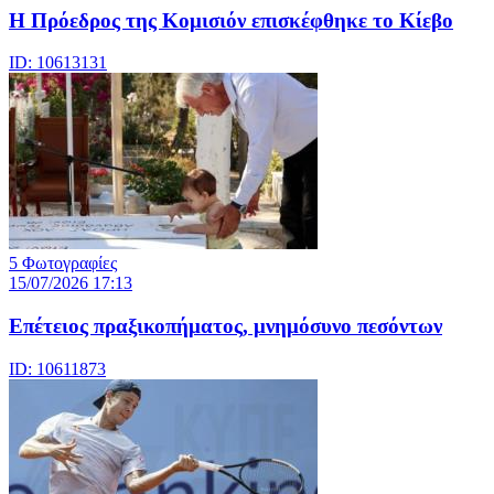
Η Πρόεδρος της Κομισιόν επισκέφθηκε το Κίεβο
ID: 10613131
5 Φωτογραφίες
15/07/2026 17:13
Επέτειος πραξικοπήματος, μνημόσυνο πεσόντων
ID: 10611873