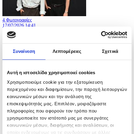
4 Φωτογραφίες
17/07/2026 14:41
Διεθνές Φεστιβάλ Κινηματογράφου Σαν Σεμπαστιάν
ID: 10621604
Συναίνεση
Λεπτομέρειες
Σχετικά
Αυτή η ιστοσελίδα χρησιμοποιεί cookies
Χρησιμοποιούμε cookie για την εξατομίκευση
περιεχομένου και διαφημίσεων, την παροχή λειτουργιών
κοινωνικών μέσων και την ανάλυση της
5 Φωτογραφίες
επισκεψιμότητάς μας. Επιπλέον, μοιραζόμαστε
17/07/2026 14:37
πληροφορίες που αφορούν τον τρόπο που
χρησιμοποιείτε τον ιστότοπό μας με συνεργάτες
26ο γαλλο-γερμανικό Υπουργικό Συμβούλιο
κοινωνικών μέσων, διαφήμισης και αναλύσεων, οι
ID: 10621589
οποίοι ενδεχομένως να τις συνδυάσουν με άλλες