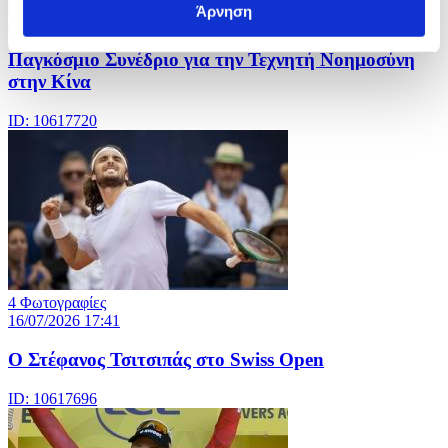
4 Φωτογραφίες
Άρνηση
16/07/2026 17:45
Παγκόσμιο Συνέδριο για την Τεχνητή Νοημοσύνη
στην Κίνα
ID: 10617720
4 Φωτογραφίες
16/07/2026 17:41
Ο Στέφανος Τσιτσιπάς στο Swiss Open
ID: 10617696