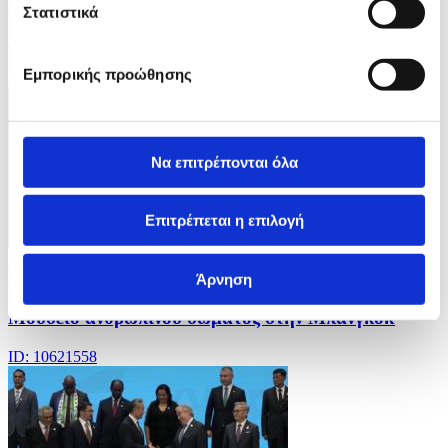
17/07/2026 14:37
Στατιστικά
26ο γαλλο-γερμανικό Υπουργικό Συμβούλιο
Εμπορικής προώθησης
ID: 10621589
Να επιτρέπονται όλα
Επιτρέπεται η επιλογή
5 Φωτογραφίες
17/07/2026 14:30
Άρνηση
Μουσείο ανθρώπινου σώματος στην Μπανγκόκ
ID: 10621558