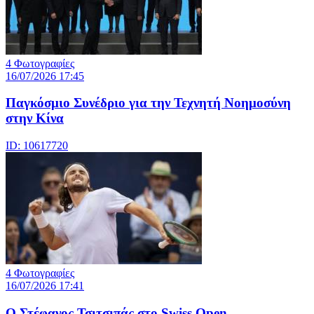
4 Φωτογραφίες
16/07/2026 17:45
Παγκόσμιο Συνέδριο για την Τεχνητή Νοημοσύνη
στην Κίνα
ID: 10617720
4 Φωτογραφίες
16/07/2026 17:41
Ο Στέφανος Τσιτσιπάς στο Swiss Open