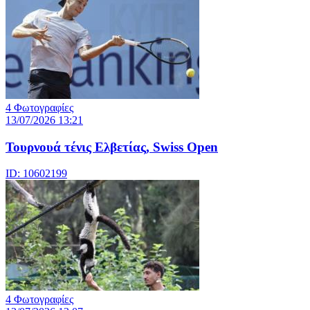
4 Φωτογραφίες
13/07/2026 13:21
Τουρνουά τένις Ελβετίας, Swiss Open
ID: 10602199
4 Φωτογραφίες