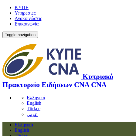
ΚΥΠΕ
Υπηρεσίες
Ανακοινώσεις
Επικοινωνία
Toggle navigation
Κυπριακό
Πρακτορείο Ειδήσεων
CNA
CNA
Ελληνικά
English
Türkçe
عربي
Ελληνικά
English
Türkçe