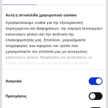
Αυτή η ιστοσελίδα χρησιμοποιεί cookies
Χρησιμοποιούμε cookie για την εξατομίκευση
περιεχομένου και διαφημίσεων, την παροχή λειτουργιών
κοινωνικών μέσων και την ανάλυση της
4 Φωτογραφίες
επισκεψιμότητάς μας. Επιπλέον, μοιραζόμαστε
17/07/2026 14:41
πληροφορίες που αφορούν τον τρόπο που
Διεθνές Φεστιβάλ Κινηματογράφου Σαν Σεμπαστιάν
χρησιμοποιείτε τον ιστότοπό μας με συνεργάτες
κοινωνικών μέσων, διαφήμισης και αναλύσεων, οι
ID: 10621604
οποίοι ενδεχομένως να τις συνδυάσουν με άλλες
πληροφορίες που τους έχετε παραχωρήσει ή τις οποίες
έχουν συλλέξει σε σχέση με την από μέρους σας χρήση
Επιλογή
των υπηρεσιών τους.
Αναγκαία
συγκατάθεσης
Προτιμήσεις
5 Φωτογραφίες