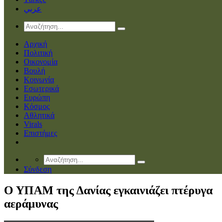
عربي
Αρχική
Πολιτική
Οικονομία
Βουλή
Κοινωνία
Εσωτερικά
Ευρώπη
Κόσμος
Αθλητικά
Virals
Επιστήμες
Σύνδεση
Ο ΥΠΑΜ της Δανίας εγκαινιάζει πτέρυγα
αεράμυνας