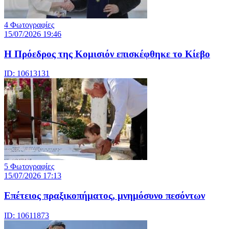
4 Φωτογραφίες
15/07/2026 19:46
Η Πρόεδρος της Κομισιόν επισκέφθηκε το Κίεβο
ID: 10613131
5 Φωτογραφίες
15/07/2026 17:13
Επέτειος πραξικοπήματος, μνημόσυνο πεσόντων
ID: 10611873