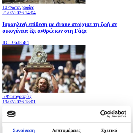
10 Φωτογραφίες
21/07/2026 14:04
Iσραηλινή επίθεση με drone στοίχισε τη ζωή σε
οικογένεια έξι ανθρώπων στη Γάζα
ID: 10638584
5 Φωτογραφίες
19/07/2026 18:01
Ο Στέφανος Τσιτσιπάς κατέκτησε το Swiss Open
ID: 10629416
Συναίνεση
Λεπτομέρειες
Σχετικά