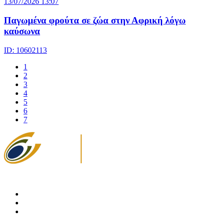
13/07/2026 13:07
Παγωμένα φρούτα σε ζώα στην Αφρική λόγω
καύσωνα
ID: 10602113
1
2
3
4
5
6
7