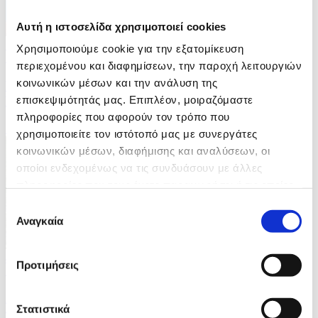
Αυτή η ιστοσελίδα χρησιμοποιεί cookies
3 Φωτογραφίες
Χρησιμοποιούμε cookie για την εξατομίκευση
13/07/2026 12:08
περιεχομένου και διαφημίσεων, την παροχή λειτουργιών
κοινωνικών μέσων και την ανάλυση της
Πένθος στον Λίβανο για θάνατο πρώην Εμίρη του
επισκεψιμότητάς μας. Επιπλέον, μοιραζόμαστε
Κατάρ Χαμάντ μπιν Χαλίφα Αλ Θάνι
πληροφορίες που αφορούν τον τρόπο που
ID: 10601886
χρησιμοποιείτε τον ιστότοπό μας με συνεργάτες
κοινωνικών μέσων, διαφήμισης και αναλύσεων, οι
οποίοι ενδεχομένως να τις συνδυάσουν με άλλες
πληροφορίες που τους έχετε παραχωρήσει ή τις οποίες
έχουν συλλέξει σε σχέση με την από μέρους σας χρήση
Επιλογή
των υπηρεσιών τους.
Αναγκαία
συγκατάθεσης
4 Φωτογραφίες
Προτιμήσεις
10/07/2026 16:04
Ανακαίνιση παλατιού που στεγάζει την γαλλική
Στατιστικά
πρεσβεία στην Ιταλία