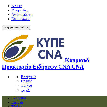
ΚΥΠΕ
Υπηρεσίες
Ανακοινώσεις
Επικοινωνία
Toggle navigation
Κυπριακό
Πρακτορείο Ειδήσεων
CNA
CNA
Ελληνικά
English
Türkçe
عربي
Ελληνικά
English
Türkçe