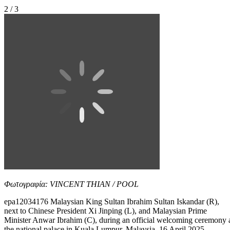
2 / 3
Φωτογραφία: VINCENT THIAN / POOL
epa12034176 Malaysian King Sultan Ibrahim Sultan Iskandar (R),
next to Chinese President Xi Jinping (L), and Malaysian Prime
Minister Anwar Ibrahim (C), during an official welcoming ceremony 
the national palace in Kuala Lumpur, Malaysia, 16 April 2025.