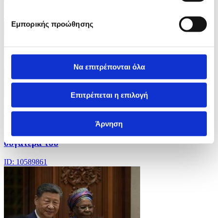
ID: 10589884
Εμπορικής προώθησης
Να επιτρέπονται όλα
Επιτρέπεται η επιλογή
3 Φωτογραφίες
10/07/2026 16:01
Άρνηση
Ο Βασιλιάς της Ισπανίας παρασημοφορεί την
θυγατέρα του
ID: 10589861