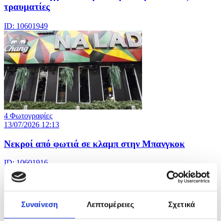
τραυματίες
ID: 10601949
4 Φωτογραφίες
13/07/2026 12:13
Νεκροί από φωτιά σε κλαμπ στην Μπανγκοκ
ID: 10601916
Συναίνεση
Λεπτομέρειες
Σχετικά