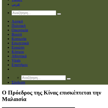
عربي
Αρχική
Πολιτική
Οικονομία
Βουλή
Κοινωνία
Εσωτερικά
Ευρώπη
Κόσμος
Αθλητικά
Virals
Επιστήμες
Σύνδεση
Ο Πρόεδρος της Κίνας επισκέπτεται την
Μαλαισία