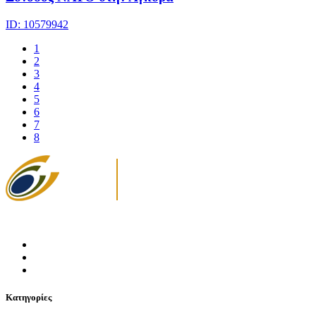
ID: 10579942
1
2
3
4
5
6
7
8
Κατηγορίες