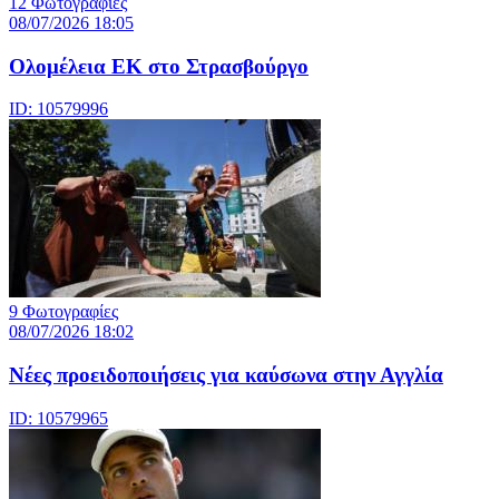
12 Φωτογραφίες
08/07/2026 18:05
Ολομέλεια ΕΚ στο Στρασβούργο
ID: 10579996
9 Φωτογραφίες
08/07/2026 18:02
Νέες προειδοποιήσεις για καύσωνα στην Αγγλία
ID: 10579965