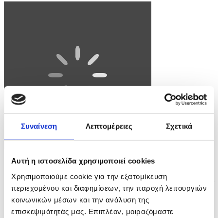
Συναίνεση
Λεπτομέρειες
Σχετικά
Αυτή η ιστοσελίδα χρησιμοποιεί cookies
Φωτογραφία: DAREK DELMANOWICZ
Χρησιμοποιούμε cookie για την εξατομίκευση
epa12055841 A general view of St. Peter's Square during the funeral
περιεχομένου και διαφημίσεων, την παροχή λειτουργιών
Mass for Pope Francis in Vatican City, 26 April 2025. Pope Francis
passed away on Easter Monday, 21 April 2025, at the age of 88.
κοινωνικών μέσων και την ανάλυση της
EPA/DAREK DELMANOWICZ POLAND OUT
επισκεψιμότητάς μας. Επιπλέον, μοιραζόμαστε