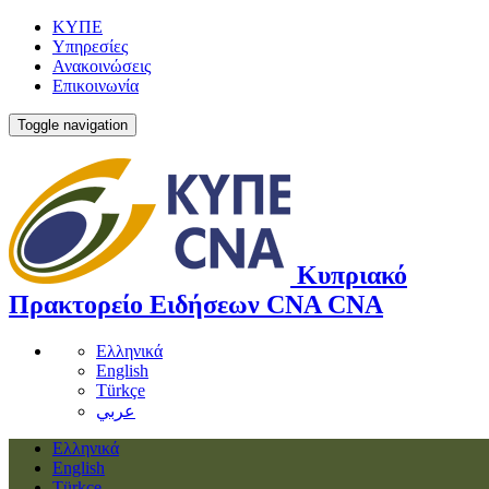
ΚΥΠΕ
Υπηρεσίες
Ανακοινώσεις
Επικοινωνία
Toggle navigation
Κυπριακό
Πρακτορείο Ειδήσεων
CNA
CNA
Ελληνικά
English
Türkçe
عربي
Ελληνικά
English
Türkçe