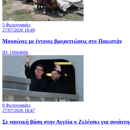
5 Φωτογραφίες
27/07/2026 18:49
Μουσώνες με έντονες βροχοπτώσεις στο Πακιστάν
ID: 10664666
8 Φωτογραφίες
27/07/2026 18:47
Σε ναυτική βάση στην Αγγλία ο Ζελένσκι για συνάν