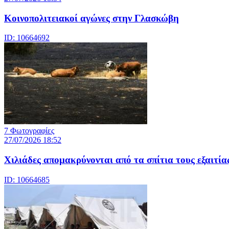
Κοινοπολιτειακοί αγώνες στην Γλασκώβη
ID: 10664692
7 Φωτογραφίες
27/07/2026 18:52
Χιλιάδες απομακρύνονται από τα σπίτια τους εξαιτία
ID: 10664685