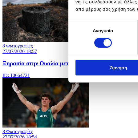
να τις συνδυάσουν με άλλες
από μέρους σας χρήση των 
Επιλογή
Αναγκαία
συγκατάθεσης
8 Φωτογραφίες
27/07/2026 18:57
Ξηρασία στην Ουαλία μετά τον παρατεταμένο καύσω
Άρνηση
ID: 10664721
8 Φωτογραφίες
27/07/2026 18:54