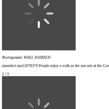
Φωτογραφία: WAEL HAMZEH
epaselect epa12078379 People enjoy a walk as the sun sets at th
2 / 3