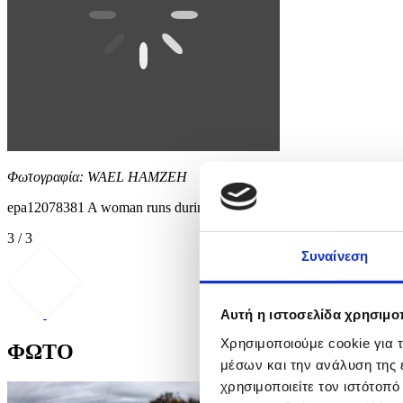
Φωτογραφία: WAEL HAMZEH
epa12078381 A woman runs during sunset at the Corniche Al Ma
3 / 3
Συναίνεση
Αυτή η ιστοσελίδα χρησιμοπ
Χρησιμοποιούμε cookie για 
ΦΩΤΟ
μέσων και την ανάλυση της
χρησιμοποιείτε τον ιστότοπ