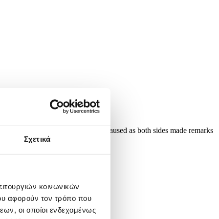
 May 2025. Iran and US talks have paused as both sides made remarks
at they are...
Σχετικά
λειτουργιών κοινωνικών
ου αφορούν τον τρόπο που
εων, οι οποίοι ενδεχομένως