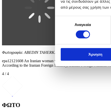
να τις συνδυάσουν με άλλες
από μέρους σας χρήση των 
Επιλογή
Αναγκαία
συγκατάθεσης
Φωτογραφία: ABEDIN TAHERKENAREH
Άρνηση
epa12121608 An Iranian woman walks past a wall painting of Iran's na
According to the Iranian Foreign Ministry, Iranian Foreign Minister A
4 / 4
ΦΩΤΟ