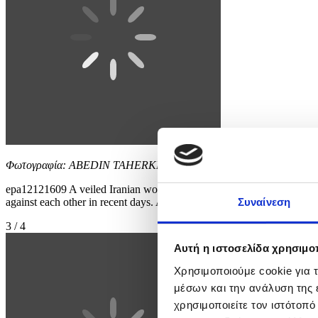
Φωτογραφία: ABEDIN TAHERKENAREH
epa12121609 A veiled Iranian woman walks past a wall painting of I
against each other in recent days. According to the Iranian Foreign M
Συναίνεση
3 / 4
Αυτή η ιστοσελίδα χρησιμοπ
Χρησιμοποιούμε cookie για 
μέσων και την ανάλυση της
χρησιμοποιείτε τον ιστότοπ