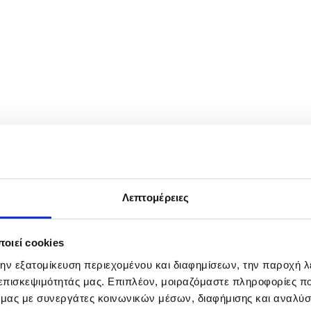
ranian Revolutionary Guard Corps (IRGC) soldiers in Tehran, Iran, 21
inistry, Iranian Foreign Minister Abbas Araghchi said on 21 May 2025 th
Λεπτομέρειες
οιεί cookies
την εξατομίκευση περιεχομένου και διαφημίσεων, την παροχή 
 επισκεψιμότητάς μας. Επιπλέον, μοιραζόμαστε πληροφορίες π
ό μας με συνεργάτες κοινωνικών μέσων, διαφήμισης και αναλύσ