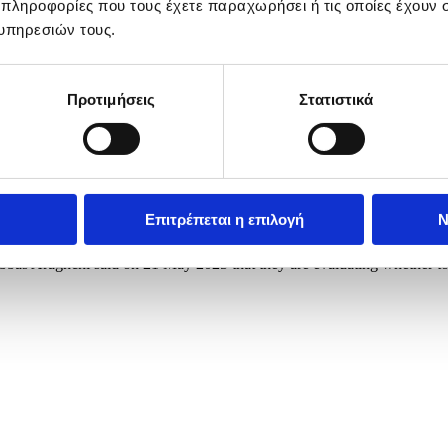
 πληροφορίες που τους έχετε παραχωρήσει ή τις οποίες έχουν σ
υπηρεσιών τους.
Προτιμήσεις
Στατιστικά
Επιτρέπεται η επιλογή
Ν
tional flag in Tehran, Iran, 21 May 2025. Iran and US talks have pause
bbas Araghchi said on 21 May 2025 that they are evaluating whether to p