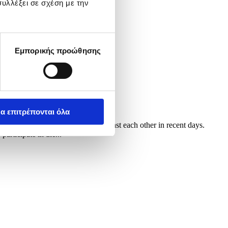
υλλέξει σε σχέση με την
Εμπορικής προώθησης
α επιτρέπονται όλα
d as both sides made remarks against each other in recent days.
articipate in the...