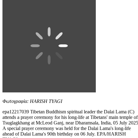
Φωτογραφία: HARISH TYAGI
epa12217039 Tibetan Buddhism spiritual leader the Dalai Lama (C)
attends a prayer ceremony for his long-life at Tibetans' main temple of
Tsuglagkhang at McLeod Ganj, near Dharamsala, India, 05 July 2025
A special prayer ceremony was held for the Dalai Lama's long-life
ahead of Dalai Lama's 90th birthday on 06 July. EPA/HARISH