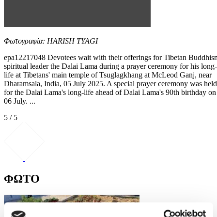
Φωτογραφία: HARISH TYAGI
epa12217048 Devotees wait with their offerings for Tibetan Buddhis
spiritual leader the Dalai Lama during a prayer ceremony for his long-
life at Tibetans' main temple of Tsuglagkhang at McLeod Ganj, near
Dharamsala, India, 05 July 2025. A special prayer ceremony was held
for the Dalai Lama's long-life ahead of Dalai Lama's 90th birthday on
06 July. ...
5 / 5
ΦΩΤΟ