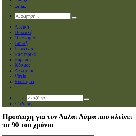
عربي
Αρχική
Πολιτική
Οικονομία
Βουλή
Κοινωνία
Εσωτερικά
Ευρώπη
Κόσμος
Αθλητικά
Virals
Επιστήμες
Σύνδεση
Προσευχή για τον Δαλάι Λάμα που κλείνει
τα 90 του χρόνια