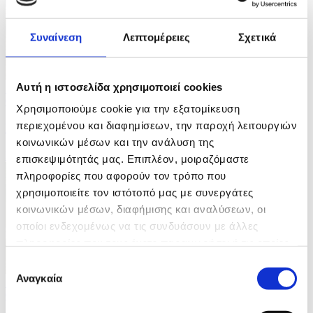
Συναίνεση
Λεπτομέρειες
Σχετικά
Αυτή η ιστοσελίδα χρησιμοποιεί cookies
7 Φωτογραφίες
05/08/2026 15:19
Χρησιμοποιούμε cookie για την εξατομίκευση
περιεχομένου και διαφημίσεων, την παροχή λειτουργιών
Εξωραϊσμός σχολικών αυλών στην Αθήνα
κοινωνικών μέσων και την ανάλυση της
ID: 10698747
επισκεψιμότητάς μας. Επιπλέον, μοιραζόμαστε
πληροφορίες που αφορούν τον τρόπο που
χρησιμοποιείτε τον ιστότοπό μας με συνεργάτες
κοινωνικών μέσων, διαφήμισης και αναλύσεων, οι
οποίοι ενδεχομένως να τις συνδυάσουν με άλλες
πληροφορίες που τους έχετε παραχωρήσει ή τις οποίες
έχουν συλλέξει σε σχέση με την από μέρους σας χρήση
Επιλογή
των υπηρεσιών τους.
Αναγκαία
συγκατάθεσης
7 Φωτογραφίες
05/08/2026 15:17