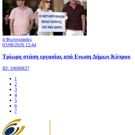
4 Φωτογραφίες
03/08/2026 12:44
Τρίωρη στάση εργασίας από Ενωση Δήμων Κύπρου
ID: 10690837
1
2
3
4
5
6
7