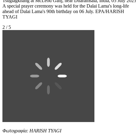
Tsuglagkhang at McLeod Ganj, near Dharamsala, India, 05 July 2025
A special prayer ceremony was held for the Dalai Lama's long-life
ahead of Dalai Lama's 90th birthday on 06 July. EPA/HARISH
TYAGI
2 / 5
Φωτογραφία: HARISH TYAGI