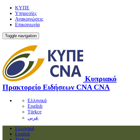
ΚΥΠΕ
Υπηρεσίες
Ανακοινώσεις
Επικοινωνία
Toggle navigation
Κυπριακό
Πρακτορείο Ειδήσεων
CNA
CNA
Ελληνικά
English
Türkçe
عربي
Ελληνικά
English
Türkçe