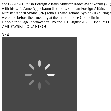
epa12276941 Polish Foreign Affairs Minister Radoslaw Sikorski (2L)
with his wife Anne Applebaum (L) and Ukrainian Foreign Affairs
Minister Andrii Sybiha (2R) with his wife Tetiana Sybiha (R) during 
welcome before their meeting at the manor house Chobielin in
Chobielin village, north-central Poland, 01 August 2025. EPA/TYT
ZMIJEWSKI POLAND OUT
3 / 4