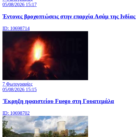
05/08/2026 15:17
Έντονες βροχοπτώσεις στην επαρχία Ασάμ της Ινδίας
ID: 10698714
7 Φωτογραφίες
05/08/2026 15:15
'Εκρηξη ηφαιστείου Fuego στη Γουατεμάλα
ID: 10698702