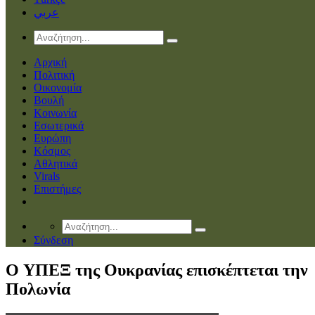
عربي
Αρχική
Πολιτική
Οικονομία
Βουλή
Κοινωνία
Εσωτερικά
Ευρώπη
Κόσμος
Αθλητικά
Virals
Επιστήμες
Σύνδεση
O ΥΠΕΞ της Ουκρανίας επισκέπτεται την
Πολωνία