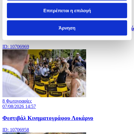
Επιτρέπεται η επιλογή
14 Φωτογραφίες
07/08/2026 15:00
Nεκροί και τραυματίες σε επεισόδιο με πυροβολισμού
Άρνηση
σε σχολείο στην Ταϊλάνδη
ID: 10706969
8 Φωτογραφίες
07/08/2026 14:57
Φεστιβάλ Κινηματογράφου Λοκάρνο
ID: 10706958