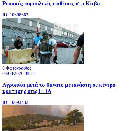
Ρωσικές πυραυλικές επιθέσεις στο Κίεβο
ID: 10698662
8 Φωτογραφίες
04/08/2026 08:21
Aγρυπνία μετά το θάνατο μετανάστη σε κέντρο
κράτησης στις ΗΠΑ
ID: 10693432