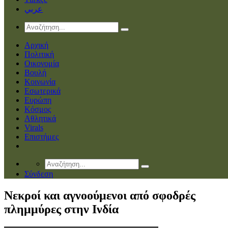
عربي
Αρχική
Πολιτική
Οικονομία
Βουλή
Κοινωνία
Εσωτερικά
Ευρώπη
Κόσμος
Αθλητικά
Virals
Επιστήμες
Σύνδεση
Nεκροί και αγνοούμενοι από σφοδρές
πλημμύρες στην Ινδία