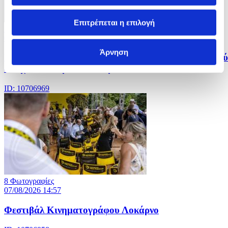
Επιτρέπεται η επιλογή
14 Φωτογραφίες
07/08/2026 15:00
Άρνηση
Nεκροί και τραυματίες σε επεισόδιο με πυροβολισμού
σε σχολείο στην Ταϊλάνδη
ID: 10706969
8 Φωτογραφίες
07/08/2026 14:57
Φεστιβάλ Κινηματογράφου Λοκάρνο