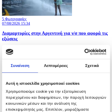
5 Φωτογραφίες
07/08/2026 15:34
Διαμαρτυρίες στην Αργεντινή για ν/σ που αφορά τις
εξώσεις
ID: 10707033
Συναίνεση
Λεπτομέρειες
Σχετικά
Αυτή η ιστοσελίδα χρησιμοποιεί cookies
Χρησιμοποιούμε cookie για την εξατομίκευση
7 Φωτογραφίες
περιεχομένου και διαφημίσεων, την παροχή λειτουργιών
07/08/2026 15:20
κοινωνικών μέσων και την ανάλυση της
Καύσωνας πλήττει την Ιαπωνία
επισκεψιμότητάς μας. Επιπλέον, μοιραζόμαστε