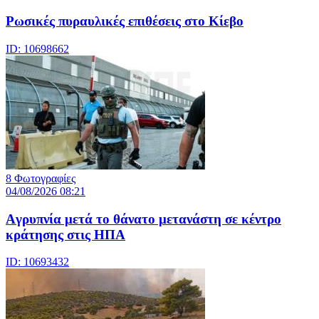
Ρωσικές πυραυλικές επιθέσεις στο Κίεβο
ID: 10698662
8 Φωτογραφίες
04/08/2026 08:21
Aγρυπνία μετά το θάνατο μετανάστη σε κέντρο
κράτησης στις ΗΠΑ
ID: 10693432