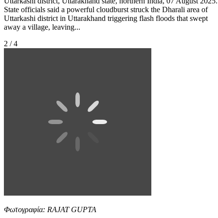
Uttarkashi district, Uttarakhand state, northern India, 07 August 2025.
State officials said a powerful cloudburst struck the Dharali area of
Uttarkashi district in Uttarakhand triggering flash floods that swept
away a village, leaving...
2 / 4
Φωτογραφία: RAJAT GUPTA