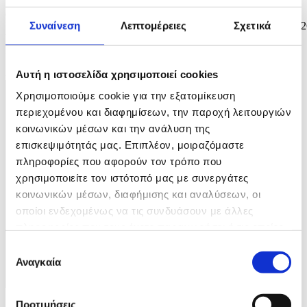
epa12711815 James Crawford of Canada competes in the Men's
Συναίνεση
Λεπτομέρειες
Σχετικά
Downhill of the Alpine Skiing competition, at the Milano Cortina 20
Winter Olympic Games, Stelvio ski centre in Bormio, Italy, 07
February 2026. EPA/GUILLAUME HORCAJUELO
8 / 9
Αυτή η ιστοσελίδα χρησιμοποιεί cookies
Χρησιμοποιούμε cookie για την εξατομίκευση
περιεχομένου και διαφημίσεων, την παροχή λειτουργιών
κοινωνικών μέσων και την ανάλυση της
επισκεψιμότητάς μας. Επιπλέον, μοιραζόμαστε
πληροφορίες που αφορούν τον τρόπο που
χρησιμοποιείτε τον ιστότοπό μας με συνεργάτες
κοινωνικών μέσων, διαφήμισης και αναλύσεων, οι
οποίοι ενδεχομένως να τις συνδυάσουν με άλλες
πληροφορίες που τους έχετε παραχωρήσει ή τις οποίες
έχουν συλλέξει σε σχέση με την από μέρους σας χρήση
Επιλογή
των υπηρεσιών τους.
Αναγκαία
συγκατάθεσης
Προτιμήσεις