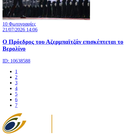
10 Φωτογραφίες
21/07/2026 14:06
Ο Πρόεδρος του Αζερμπαϊτζάν επισκέπτεται το
Βερολίνο
ID: 10638588
1
2
3
4
5
6
7