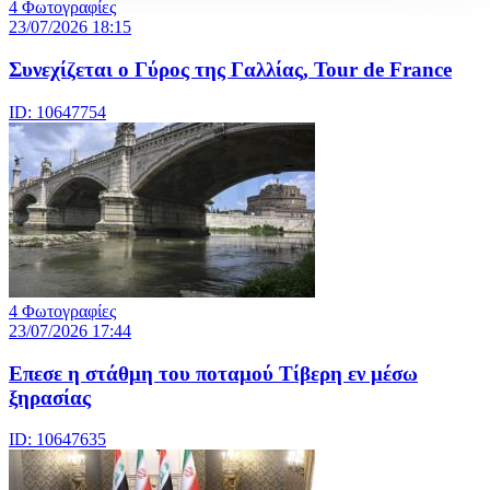
4 Φωτογραφίες
23/07/2026 18:15
Συνεχίζεται ο Γύρος της Γαλλίας, Tour de France
ID: 10647754
4 Φωτογραφίες
23/07/2026 17:44
Επεσε η στάθμη του ποταμού Τίβερη εν μέσω
ξηρασίας
ID: 10647635