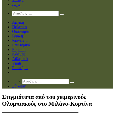
عربي
Αρχική
Πολιτική
Οικονομία
Βουλή
Κοινωνία
Εσωτερικά
Ευρώπη
Κόσμος
Αθλητικά
Virals
Επιστήμες
Σύνδεση
Στιγμιότυπα από του χειμερινούς
Ολυμπιακούς στο Μιλάνο-Κορτίνα