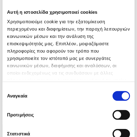
Αυτή η ιστοσελίδα χρησιμοποιεί cookies
Χρησιμοποιούμε cookie για την εξατομίκευση
περιεχομένου και διαφημίσεων, την παροχή λειτουργιών
κοινωνικών μέσων και την ανάλυση της
επισκεψιμότητάς μας. Επιπλέον, μοιραζόμαστε
πληροφορίες που αφορούν τον τρόπο που
χρησιμοποιείτε τον ιστότοπό μας με συνεργάτες
κοινωνικών μέσων, διαφήμισης και αναλύσεων, οι
οποίοι ενδεχομένως να τις συνδυάσουν με άλλες
πληροφορίες που τους έχετε παραχωρήσει ή τις οποίες
έχουν συλλέξει σε σχέση με την από μέρους σας χρήση
Φωτογραφία: ΜΠΟΥΓΙΩΤΗΣ ΕΥΑΓΓΕΛΟΣ
Επιλογή
των υπηρεσιών τους.
Αναγκαία
συγκατάθεσης
Ανθισμένες κερασιές στη φύση του Ναυπλίου, Τρίτη 24
Φεβρουαρίου 2026. ΑΠΕ-ΜΠΕ /ΑΠΕ-ΜΠΕ/ΜΠΟΥΓΙΩΤΗΣ
ΕΥΑΓΓΕΛΟΣ
Προτιμήσεις
4 / 7
Στατιστικά