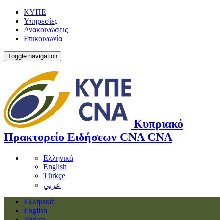
ΚΥΠΕ
Υπηρεσίες
Ανακοινώσεις
Επικοινωνία
Toggle navigation
Κυπριακό
Πρακτορείο Ειδήσεων
CNA
CNA
Ελληνικά
English
Türkçe
عربي
Ελληνικά
English
Türkçe