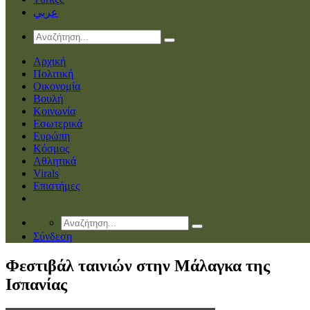
عربي
Αρχική
Πολιτική
Οικονομία
Βουλή
Κοινωνία
Εσωτερικά
Ευρώπη
Κόσμος
Αθλητικά
Virals
Επιστήμες
Σύνδεση
Φεστιβάλ ταινιών στην Μάλαγκα της
Ισπανίας