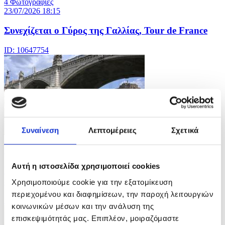
4 Φωτογραφίες
23/07/2026 18:15
Συνεχίζεται ο Γύρος της Γαλλίας, Tour de France
ID: 10647754
Συναίνεση
Λεπτομέρειες
Σχετικά
4 Φωτογραφίες
23/07/2026 17:44
Αυτή η ιστοσελίδα χρησιμοποιεί cookies
Επεσε η στάθμη του ποταμού Τίβερη εν μέσω
ξηρασίας
Χρησιμοποιούμε cookie για την εξατομίκευση
περιεχομένου και διαφημίσεων, την παροχή λειτουργιών
ID: 10647635
κοινωνικών μέσων και την ανάλυση της
επισκεψιμότητάς μας. Επιπλέον, μοιραζόμαστε