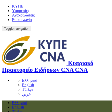
ΚΥΠΕ
Υπηρεσίες
Ανακοινώσεις
Επικοινωνία
Toggle navigation
Κυπριακό
Πρακτορείο Ειδήσεων
CNA
CNA
Ελληνικά
English
Türkçe
عربي
Ελληνικά
English
Türkçe