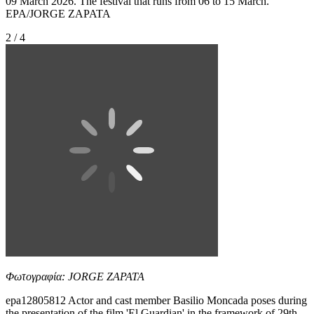
09 March 2026. The festival that runs from 06 to 15 March.
EPA/JORGE ZAPATA
2 / 4
Φωτογραφία: JORGE ZAPATA
epa12805812 Actor and cast member Basilio Moncada poses during
the presentation of the film 'El Guardian' in the framework of 29th