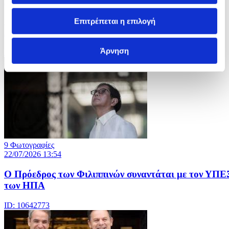
23/07/2026 17:31
Ο Ρώσος Πρόεδρος προεδρεύει του Συμβουλίου
Επιτρέπεται η επιλογή
Ασφαλείας
Άρνηση
ID: 10647609
9 Φωτογραφίες
22/07/2026 13:54
Ο Πρόεδρος των Φιλιππινών συναντάται με τον ΥΠΕ
των ΗΠΑ
ID: 10642773