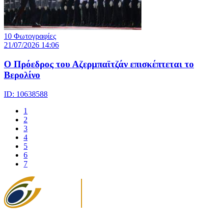
10 Φωτογραφίες
21/07/2026 14:06
Ο Πρόεδρος του Αζερμπαϊτζάν επισκέπτεται το
Βερολίνο
ID: 10638588
1
2
3
4
5
6
7