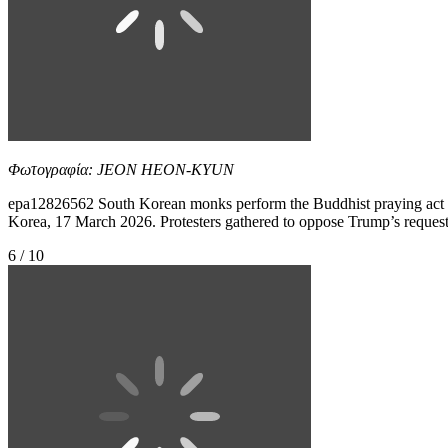
Φωτογραφία: JEON HEON-KYUN
epa12826562 South Korean monks perform the Buddhist praying act o
Korea, 17 March 2026. Protesters gathered to oppose Trump’s requ
6 / 10