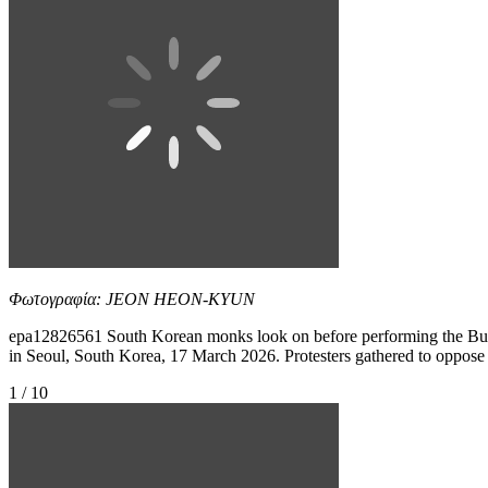
Φωτογραφία: JEON HEON-KYUN
epa12826561 South Korean monks look on before performing the Budd
in Seoul, South Korea, 17 March 2026. Protesters gathered to opp
1 / 10