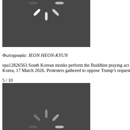
Φωτογραφία: JEON HEON-KYUN
epa12826563 South Korean monks perform the Buddhist praying act o
Korea, 17 March 2026. Protesters gathered to oppose Trump’s requ
5 / 10