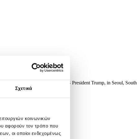
mbassy during a protest against US President Trump, in Seoul, South
ON HEON-KYUN
Σχετικά
λειτουργιών κοινωνικών
ου αφορούν τον τρόπο που
εων, οι οποίοι ενδεχομένως