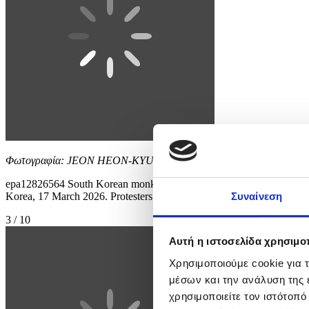
Φωτογραφία: JEON HEON-KYUN
epa12826564 South Korean monks perform the Buddhist praying act o
Korea, 17 March 2026. Protesters gathered to oppose Trump’s requ
Συναίνεση
3 / 10
Αυτή η ιστοσελίδα χρησιμοπ
Χρησιμοποιούμε cookie για 
μέσων και την ανάλυση της
χρησιμοποιείτε τον ιστότοπ