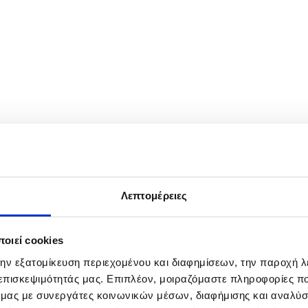
f Dharna - walking three steps and making one bow - toward the US E
est for South Korea to send ships to the Strait of Hormuz. EPA/JE
Λεπτομέρειες
οιεί cookies
την εξατομίκευση περιεχομένου και διαφημίσεων, την παροχή 
 επισκεψιμότητάς μας. Επιπλέον, μοιραζόμαστε πληροφορίες π
ό μας με συνεργάτες κοινωνικών μέσων, διαφήμισης και αναλύσ