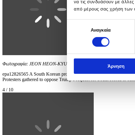
να τις συνδυάσουν με άλλες
από μέρους σας χρήση των 
Επιλογή
Αναγκαία
συγκατάθεσης
Φωτογραφία: JEON HEON-KYUN
Άρνηση
epa12826565 A South Korean protester wearing a mask of US Preside
Protesters gathered to oppose Trump’s request for South Korea to
4 / 10