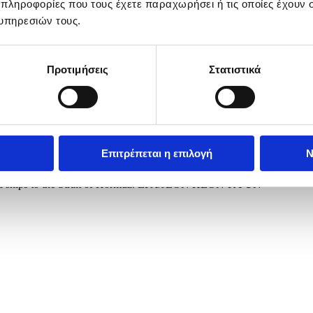
 πληροφορίες που τους έχετε παραχωρήσει ή τις οποίες έχουν σ
υπηρεσιών τους.
Προτιμήσεις
Στατιστικά
Επιτρέπεται η επιλογή
Ν
nt Donald Trump performs as others shout slogans during a demonstra
 send ships to the Strait of Hormuz. EPA/JEON HEON-KYUN