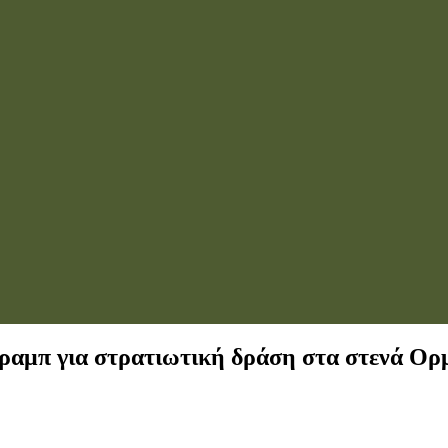
Τραμπ για στρατιωτική δράση στα στενά Ορ