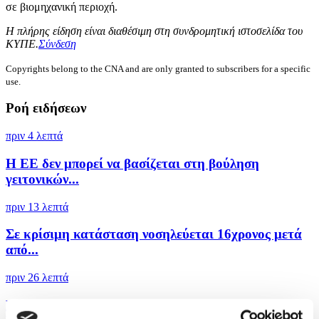
σε βιομηχανική περιοχή.
Η πλήρης είδηση είναι διαθέσιμη στη συνδρομητική ιστοσελίδα του
ΚΥΠΕ.
Σύνδεση
Copyrights belong to the CNA and are only granted to subscribers for a specific
use.
Ροή ειδήσεων
πριν 4 λεπτά
Η ΕΕ δεν μπορεί να βασίζεται στη βούληση
γειτονικών...
πριν 13 λεπτά
Σε κρίσιμη κατάσταση νοσηλεύεται 16χρονος μετά
από...
πριν 26 λεπτά
Η Εθνική Κ16 ηττήθηκε στην πρεμιέρα του U16