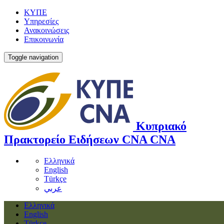
ΚΥΠΕ
Υπηρεσίες
Ανακοινώσεις
Επικοινωνία
Toggle navigation
Κυπριακό
Πρακτορείο Ειδήσεων
CNA
CNA
Ελληνικά
English
Türkçe
عربي
Ελληνικά
English
Türkçe