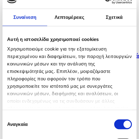
EuroBasket...
πριν 41 λεπτά
Συναίνεση
Λεπτομέρειες
Σχετικά
Χάλκινη παγκόσμια πρωταθλήτρια Κ20 στη
δισκοβολία η...
Αυτή η ιστοσελίδα χρησιμοποιεί cookies
πριν 44 λεπτά
Χρησιμοποιούμε cookie για την εξατομίκευση
Αναίρεση διορισμού μέλους στο νέο ΔΣ της Cyta ζητά
περιεχομένου και διαφημίσεων, την παροχή λειτουργιών
η...
κοινωνικών μέσων και την ανάλυση της
επισκεψιμότητάς μας. Επιπλέον, μοιραζόμαστε
πληροφορίες που αφορούν τον τρόπο που
χρησιμοποιείτε τον ιστότοπό μας με συνεργάτες
κοινωνικών μέσων, διαφήμισης και αναλύσεων, οι
οποίοι ενδεχομένως να τις συνδυάσουν με άλλες
πληροφορίες που τους έχετε παραχωρήσει ή τις οποίες
έχουν συλλέξει σε σχέση με την από μέρους σας χρήση
Επιλογή
των υπηρεσιών τους.
Αναγκαία
συγκατάθεσης