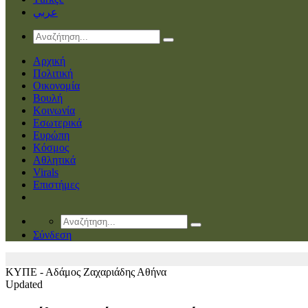
عربي
Αρχική
Πολιτική
Οικονομία
Βουλή
Κοινωνία
Εσωτερικά
Ευρώπη
Κόσμος
Αθλητικά
Virals
Επιστήμες
Σύνδεση
ΚΥΠΕ - Αδάμος Ζαχαριάδης
Αθήνα
Updated