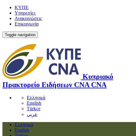
ΚΥΠΕ
Υπηρεσίες
Ανακοινώσεις
Επικοινωνία
Toggle navigation
Κυπριακό
Πρακτορείο Ειδήσεων
CNA
CNA
Ελληνικά
English
Türkçe
عربي
Ελληνικά
English
Türkçe