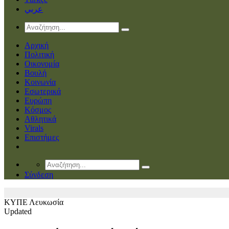
عربي
Αρχική
Πολιτική
Οικονομία
Βουλή
Κοινωνία
Εσωτερικά
Ευρώπη
Κόσμος
Αθλητικά
Virals
Επιστήμες
Σύνδεση
ΚΥΠΕ
Λευκωσία
Updated