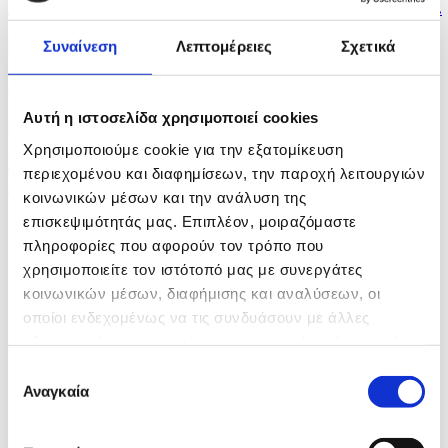
Ασημένιο μετάλλιο για την Ελλάδα στο Παγκόσμιο...
πριν 26 λεπτά
Συναίνεση
Λεπτομέρειες
Σχετικά
Ιράν και Ομάν “πολύ κοντά” σε συμφωνία για νέα...
Αυτή η ιστοσελίδα χρησιμοποιεί cookies
πριν 28 λεπτά
Χρησιμοποιούμε cookie για την εξατομίκευση
Ν. Κορέα: Η ποδοσφαιρική ομοσπονδία ζήτησε
περιεχομένου και διαφημίσεων, την παροχή λειτουργιών
συγγνώμη...
κοινωνικών μέσων και την ανάλυση της
επισκεψιμότητάς μας. Επιπλέον, μοιραζόμαστε
πληροφορίες που αφορούν τον τρόπο που
χρησιμοποιείτε τον ιστότοπό μας με συνεργάτες
κοινωνικών μέσων, διαφήμισης και αναλύσεων, οι
οποίοι ενδεχομένως να τις συνδυάσουν με άλλες
πληροφορίες που τους έχετε παραχωρήσει ή τις οποίες
έχουν συλλέξει σε σχέση με την από μέρους σας χρήση
Επιλογή
των υπηρεσιών τους.
Αναγκαία
συγκατάθεσης