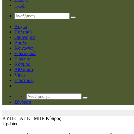
عربي
Αρχική
Πολιτική
Οικονομία
Βουλή
Κοινωνία
Εσωτερικά
Ευρώπη
Κόσμος
Αθλητικά
Virals
Επιστήμες
Σύνδεση
ΚΥΠΕ - ΑΠΕ - ΜΠΕ
Κύπρος
Updated