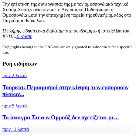
Την επέκταση της συνεργασίας της με τον ομοσπονδιακό τεχνικό,
Χοσάμ Χασά,ν ανακοίνωσε η Αιγυπτιακή Ποδοσφαιρική
Ομοσπονδία μετά την επιτυχημένη πορεία της εθνικής ομάδας στο
Παγκόσμιο Κύπελλο.
Η πλήρης είδηση είναι διαθέσιμη στη συνδρομητική ιστοσελίδα του
ΚΥΠΕ.
Σύνδεση
Copyrights belong to the CNA and are only granted to subscribers for a specific
use.
Ροή ειδήσεων
πριν 2 λεπτά
Τουρκία: Περιορισμοί στην κίνηση των εμπορικών
πλοίων...
πριν 5 λεπτά
Το άνοιγμα Στενών Ορμούζ δεν σχετίζεται με...
πριν 11 λεπτά