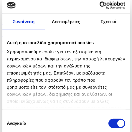
Επέστρεψαν στα κατεχόμενα οι Τ/κ που συμμετείχαν
στις...
Συναίνεση
Λεπτομέρειες
Σχετικά
πριν 19 λεπτά
Ιράκ: Συζητήσεις με το Ιράν για συμφωνία
εξαγωγών...
Αυτή η ιστοσελίδα χρησιμοποιεί cookies
Χρησιμοποιούμε cookie για την εξατομίκευση
πριν 30 λεπτά
περιεχομένου και διαφημίσεων, την παροχή λειτουργιών
Διαψεύδει ο Ινφαντίνο τις καταγγελίες περί
κοινωνικών μέσων και την ανάλυση της
ερωμένης...
επισκεψιμότητάς μας. Επιπλέον, μοιραζόμαστε
πληροφορίες που αφορούν τον τρόπο που
χρησιμοποιείτε τον ιστότοπό μας με συνεργάτες
κοινωνικών μέσων, διαφήμισης και αναλύσεων, οι
οποίοι ενδεχομένως να τις συνδυάσουν με άλλες
πληροφορίες που τους έχετε παραχωρήσει ή τις οποίες
έχουν συλλέξει σε σχέση με την από μέρους σας χρήση
Επιλογή
των υπηρεσιών τους.
Αναγκαία
συγκατάθεσης