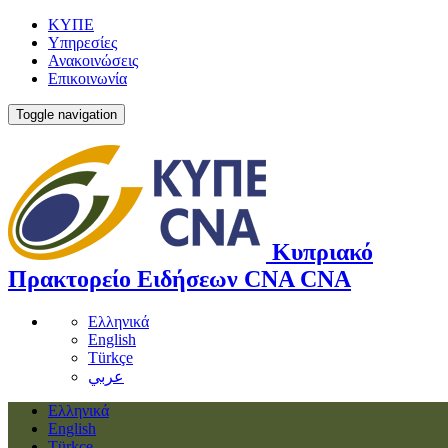
ΚΥΠΕ
Υπηρεσίες
Ανακοινώσεις
Επικοινωνία
Toggle navigation
Κυπριακό
Πρακτορείο Ειδήσεων
CNA
CNA
Ελληνικά
English
Türkçe
عربي
Ελληνικά
English
Türkçe