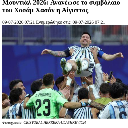
Μουντιάλ 2026: Ανανέωσε το συμβόλαιο
του Χοσάμ Χασάν η Αίγυπτος
09-07-2026 07:21
Ενημερώθηκε στις: 09-07-2026 07:21
Φωτογραφία: CRISTOBAL HERRERA-ULASHKEVICH