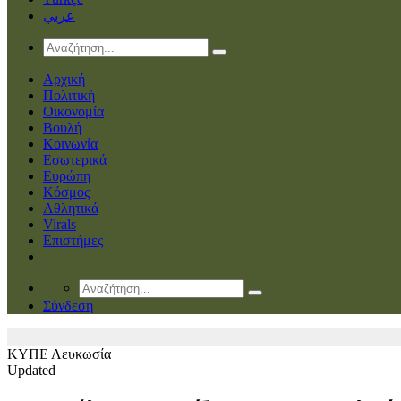
عربي
Αρχική
Πολιτική
Οικονομία
Βουλή
Κοινωνία
Εσωτερικά
Ευρώπη
Κόσμος
Αθλητικά
Virals
Επιστήμες
Σύνδεση
ΚΥΠΕ
Λευκωσία
Updated