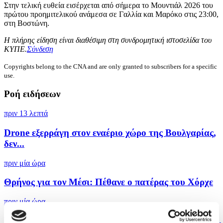
Στην τελική ευθεία εισέρχεται από σήμερα το Μουντιάλ 2026 του
πρώτου προημιτελικού ανάμεσα σε Γαλλία και Μαρόκο στις 23:00,
στη Βοστώνη.
Η πλήρης είδηση είναι διαθέσιμη στη συνδρομητική ιστοσελίδα του
ΚΥΠΕ.
Σύνδεση
Copyrights belong to the CNA and are only granted to subscribers for a specific
use.
Ροή ειδήσεων
πριν 13 λεπτά
Drone εξερράγη στον εναέριο χώρο της Βουλγαρίας,
δεν...
πριν μία ώρα
Θρήνος για τον Μέσι: Πέθανε ο πατέρας του Χόρχε
πριν μία ώρα
Red Code για πολύ υψηλό κίνδυνο πυρκαγιάς σε έξι...