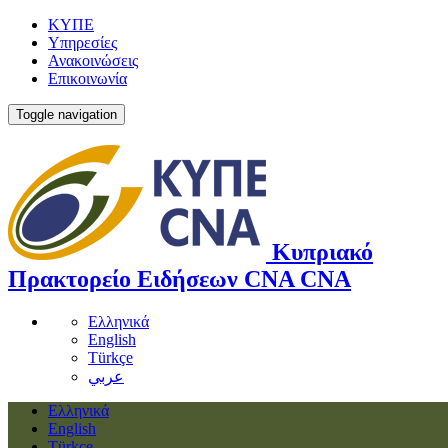
ΚΥΠΕ
Υπηρεσίες
Ανακοινώσεις
Επικοινωνία
Toggle navigation
Κυπριακό
Πρακτορείο Ειδήσεων
CNA
CNA
Ελληνικά
English
Türkçe
عربي
Ελληνικά
English
Türkçe