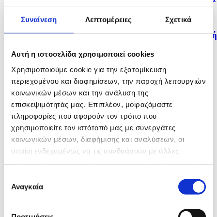
πριν 2 ώρες
Συναίνεση
Λεπτομέρειες
Σχετικά
Κόμμα για τα Ζώα: Ώρα να σταματήσει η κομματική
μάχη...
Αυτή η ιστοσελίδα χρησιμοποιεί cookies
πριν 2 ώρες
Χρησιμοποιούμε cookie για την εξατομίκευση
περιεχομένου και διαφημίσεων, την παροχή λειτουργιών
Βαθαίνει η κρίση στο Ιράν, εν μέσω φημών για την...
κοινωνικών μέσων και την ανάλυση της
επισκεψιμότητάς μας. Επιπλέον, μοιραζόμαστε
πληροφορίες που αφορούν τον τρόπο που
χρησιμοποιείτε τον ιστότοπό μας με συνεργάτες
κοινωνικών μέσων, διαφήμισης και αναλύσεων, οι
οποίοι ενδεχομένως να τις συνδυάσουν με άλλες
πληροφορίες που τους έχετε παραχωρήσει ή τις οποίες
έχουν συλλέξει σε σχέση με την από μέρους σας χρήση
Επιλογή
των υπηρεσιών τους.
Αναγκαία
συγκατάθεσης
Προτιμήσεις