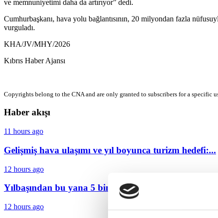
ve memnuniyetimi daha da artırıyor” dedi.
Cumhurbaşkanı, hava yolu bağlantısının, 20 milyondan fazla nüfusuyla 
vurguladı.
KHA/JV/MHY/2026
Kıbrıs Haber Ajansı
Copyrights belong to the CNA and are only granted to subscribers for a specific u
Haber akışı
11 hours ago
Gelişmiş hava ulaşımı ve yıl boyunca turizm hedefi:...
12 hours ago
Yılbaşından bu yana 5 bin 288 düzensiz göçmen...
12 hours ago