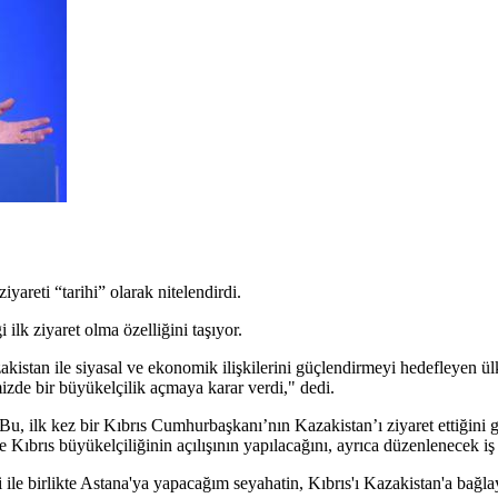
areti “tarihi” olarak nitelendirdi.
ilk ziyaret olma özelliğini taşıyor.
tan ile siyasal ve ekonomik ilişkilerini güçlendirmeyi hedefleyen ülke
emizde bir büyükelçilik açmaya karar verdi," dedi.
, ilk kez bir Kıbrıs Cumhurbaşkanı’nın Kazakistan’ı ziyaret ettiğini gös
ıbrıs büyükelçiliğinin açılışının yapılacağını, ayrıca düzenlenecek iş f
 ile birlikte Astana'ya yapacağım seyahatin, Kıbrıs'ı Kazakistan'a bağla