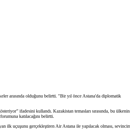
ler arasında olduğunu belirtti. "Bir yıl önce Astana'da diplomatik
teriyor” ifadesini kullandı. Kazakistan temasları sırasında, bu ülkenin
orumuna katılacağını belirtti.
yan ilk uçuşunu gerçekleştiren Air Astana ile yapılacak olması, sevinci