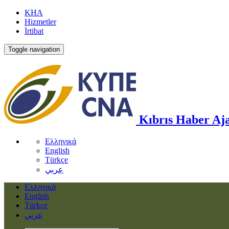
KHA
Hizmetler
İrtibat
Toggle navigation
Kıbrıs Haber Aja
Ελληνικά
English
Türkçe
عربي
Ελληνικά
English
Türkçe
عربي