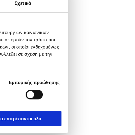
Σχετικά
λειτουργιών κοινωνικών
ου αφορούν τον τρόπο που
εων, οι οποίοι ενδεχομένως
υλλέξει σε σχέση με την
Εμπορικής προώθησης
α επιτρέπονται όλα