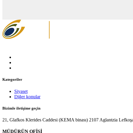
Kategoriler
Siyaset
Diğer konular
Bizimle iletişime geçin
21, Glafkos Klerides Caddesi (KEMA binası) 2107 Aglantzia Lefkoşa
MÜDÜRÜN OFİSİ