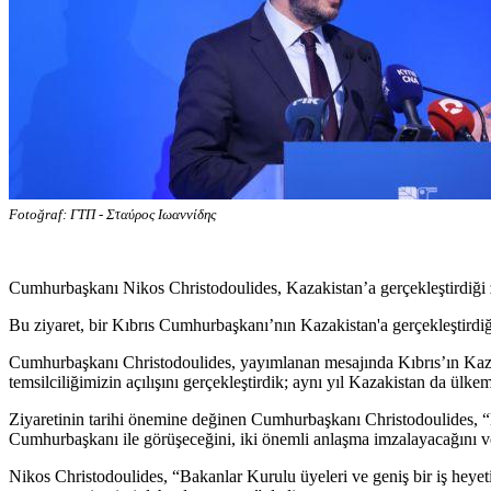
Fotoğraf: ΓΤΠ - Σταύρος Ιωαννίδης
Cumhurbaşkanı Nikos Christodoulides, Kazakistan’a gerçekleştirdiği ziy
Bu ziyaret, bir Kıbrıs Cumhurbaşkanı’nın Kazakistan'a gerçekleştirdiği 
Cumhurbaşkanı Christodoulides, yayımlanan mesajında Kıbrıs’ın Kazakis
temsilciliğimizin açılışını gerçekleştirdik; aynı yıl Kazakistan da ülk
Ziyaretinin tarihi önemine değinen Cumhurbaşkanı Christodoulides, “Bu
Cumhurbaşkanı ile görüşeceğini, iki önemli anlaşma imzalayacağını ve K
Nikos Christodoulides, “Bakanlar Kurulu üyeleri ve geniş bir iş heyeti