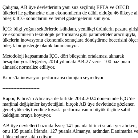
Çalışma, AB üye devletlerinin yanı sıra seçilmiş EFTA ve OECD
ülkeleri ile gelişmekte olan ekonomilerin de dâhil olduğu 46 ülkeye ai
bileşik İÇG sonuçlarını ve temel göstergelerini sunuyor.
İÇG; bilgi yoğun sektörlerde istihdam, yenilikçi ürünlerin pazara giriş
ve ekonomilerin teknolojik performansı gibi parametreler aracılığıyla,
ülkelerin inovasyonu ekonomik sonuçlara dönüştürme becerisini ölçe
bileşik bir gösterge olarak tanımlanıyor.
Metodoloji kapsamında İÇG, dört bileşenin ortalaması alınarak
hesaplanıyor. Değerler, 2014 yılındaki AB-27 verisi 100 baz puan
alınarak normalize ediliyor.
Kıbrıs’ta inovasyon performansı durağan seyrediyor
------------------------
Rapor, Kıbrıs’ın Almanya ile birlikte 2014-2024 döneminde İÇG’de
marjinal değişimler kaydettiğini, birçok AB üye devletinde gözlenen
genel yükseliş trendine kıyasla performansının büyük ölçüde sabit
kaldığını ortaya koyuyor.
AB üye devletleri bazında İsveç 141 puanla birinci sırada yer alırken,
onu 135 puanla İrlanda, 127 puanla Almanya, ardından Danimarka v
Lüksemburg takip ediyor.