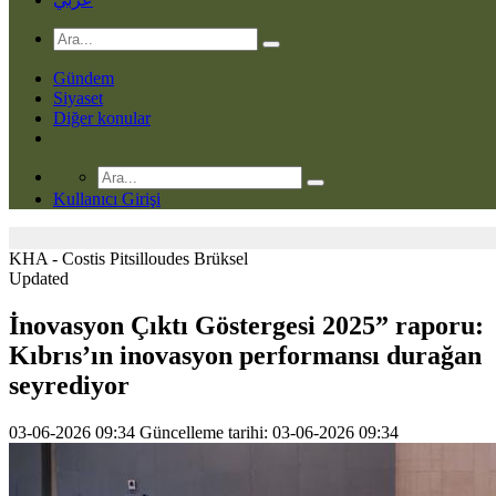
Gündem
Siyaset
Diğer konular
Kullanıcı Girişi
KHA - Costis Pitsilloudes
Brüksel
Updated
İnovasyon Çıktı Göstergesi 2025” raporu:
Kıbrıs’ın inovasyon performansı durağan
seyrediyor
03-06-2026 09:34
Güncelleme tarihi: 03-06-2026 09:34