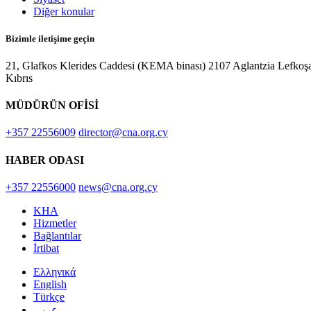
Diğer konular
Bizimle iletişime geçin
21, Glafkos Klerides Caddesi (KEMA binası) 2107 Aglantzia Lefkoş
Kıbrıs
MÜDÜRÜN OFİSİ
+357 22556009
director@cna.org.cy
HABER ODASI
+357 22556000
news@cna.org.cy
KHA
Hizmetler
Bağlantılar
İrtibat
Ελληνικά
English
Türkçe
عربي