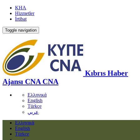
KHA
Hizmetler
İrtibat
Toggle navigation
Kıbrıs Haber
Ajansı
CNA
CNA
Ελληνικά
English
Türkçe
عربي
Ελληνικά
English
Türkçe
عربي