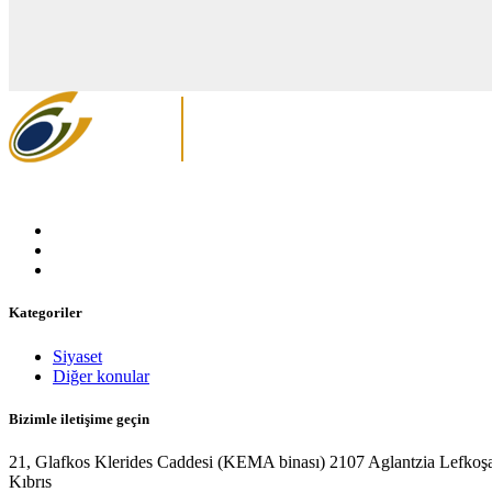
Kategoriler
Siyaset
Diğer konular
Bizimle iletişime geçin
21, Glafkos Klerides Caddesi (KEMA binası) 2107 Aglantzia Lefkoş
Kıbrıs