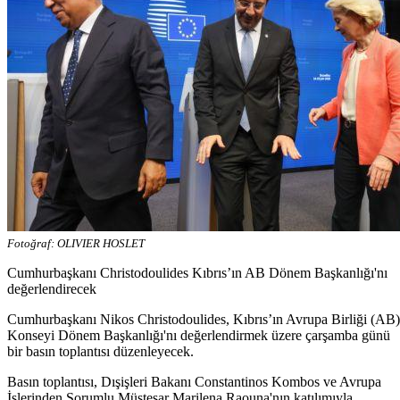
Fotoğraf: OLIVIER HOSLET
Cumhurbaşkanı Christodoulides Kıbrıs’ın AB Dönem Başkanlığı'nı
değerlendirecek
Cumhurbaşkanı Nikos Christodoulides, Kıbrıs’ın Avrupa Birliği (AB)
Konseyi Dönem Başkanlığı'nı değerlendirmek üzere çarşamba günü
bir basın toplantısı düzenleyecek.
Basın toplantısı, Dışişleri Bakanı Constantinos Kombos ve Avrupa
İşlerinden Sorumlu Müsteşar Marilena Raouna'nın katılımıyla