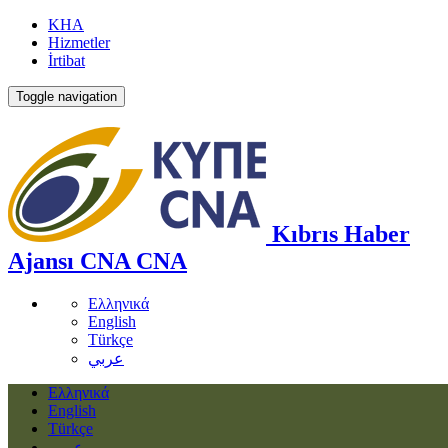
KHA
Hizmetler
İrtibat
Toggle navigation
Kıbrıs Haber
Ajansı
CNA
CNA
Ελληνικά
English
Türkçe
عربي
Ελληνικά
English
Türkçe
عربي