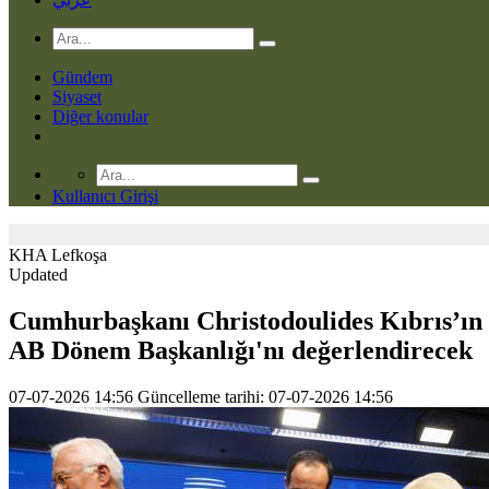
Gündem
Siyaset
Diğer konular
Kullanıcı Girişi
KHA
Lefkoşa
Updated
Cumhurbaşkanı Christodoulides Kıbrıs’ın
AB Dönem Başkanlığı'nı değerlendirecek
07-07-2026 14:56
Güncelleme tarihi: 07-07-2026 14:56