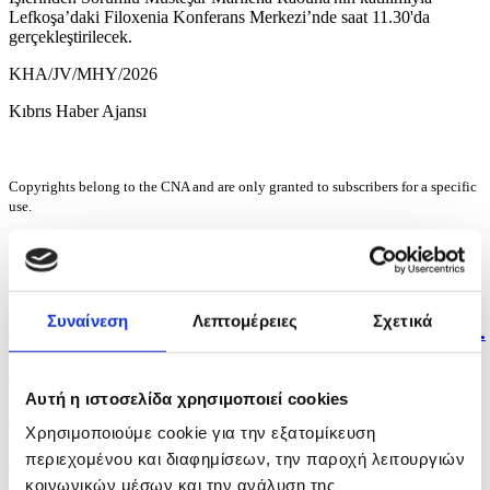
Lefkoşa’daki Filoxenia Konferans Merkezi’nde saat 11.30'da
gerçekleştirilecek.
KHA/JV/MHY/2026
Kıbrıs Haber Ajansı
Copyrights belong to the CNA and are only granted to subscribers for a specific
use.
Haber akışı
yesterday
Συναίνεση
Λεπτομέρειες
Σχετικά
Gelişmiş hava ulaşımı ve yıl boyunca turizm hedefi:...
yesterday
Αυτή η ιστοσελίδα χρησιμοποιεί cookies
Yılbaşından bu yana 5 bin 288 düzensiz göçmen...
Χρησιμοποιούμε cookie για την εξατομίκευση
περιεχομένου και διαφημίσεων, την παροχή λειτουργιών
yesterday
κοινωνικών μέσων και την ανάλυση της