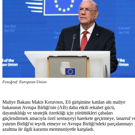
Fotoğraf: European Union
Maliye Bakanı Makis Keravnos, E6 girişimine katılan altı maliye
bakanının Avrupa Birliği'nin (AB) daha etkili rekabet gücü,
dayanıklılığı ve stratejik özerkliği için yürüttükleri çabaları
güçlendirmek amacıyla özel sermayeyi harekete geçirmeye, tasarruf v
yatırım Birliği'ni teşvik etmeye ve Avrupa Birliği'ndeki parçalanmayı
azaltma ile ilgili kararını memnuniyetle karşıladı.