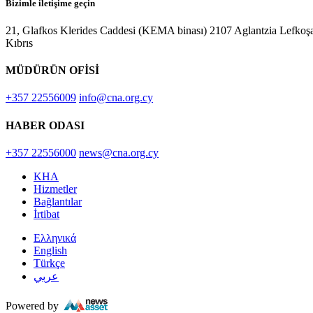
Bizimle iletişime geçin
21, Glafkos Klerides Caddesi (KEMA binası) 2107 Aglantzia Lefkoş
Kıbrıs
MÜDÜRÜN OFİSİ
+357 22556009
info@cna.org.cy
HABER ODASI
+357 22556000
news@cna.org.cy
KHA
Hizmetler
Bağlantılar
İrtibat
Ελληνικά
English
Türkçe
عربي
Powered by