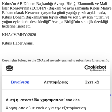
Kıbrıs’ın AB Dönem Başkanlığı Avrupa Birliği Ekonomik ve Mali
İşler Konseyi’nin (ECOFIN) Başkanı ve aynı zamanda Kıbrıs Maliye
Bakanı olarak Keravnos çarşamba günü yaptığı yazılı açıklamada,
Kıbrıs Dönem Başkanlığı'nın teşvik ettiği ve son 5 ay için “tutarlı ve
yoğun eylemlerle desteklediği” Avrupa Birliği'nin stratejik özerkliği
hedefine işaret etti.
KHA/JV/MHY/2026
Kıbrıs Haber Ajansı
Copyrights belong to the CNA and are only granted to subscribers for a specific
use.
Haber akışı
Συναίνεση
Λεπτομέρειες
Σχετικά
22 hours ago
Gelişmiş hava ulaşımı ve yıl boyunca turizm hedefi:...
Αυτή η ιστοσελίδα χρησιμοποιεί cookies
23 hours ago
Χρησιμοποιούμε cookie για την εξατομίκευση