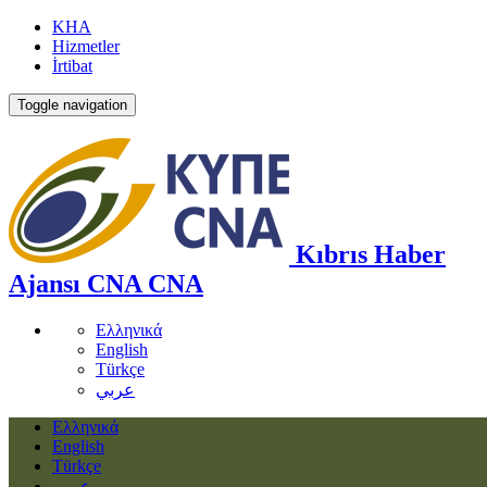
KHA
Hizmetler
İrtibat
Toggle navigation
Kıbrıs Haber
Ajansı
CNA
CNA
Ελληνικά
English
Türkçe
عربي
Ελληνικά
English
Türkçe
عربي