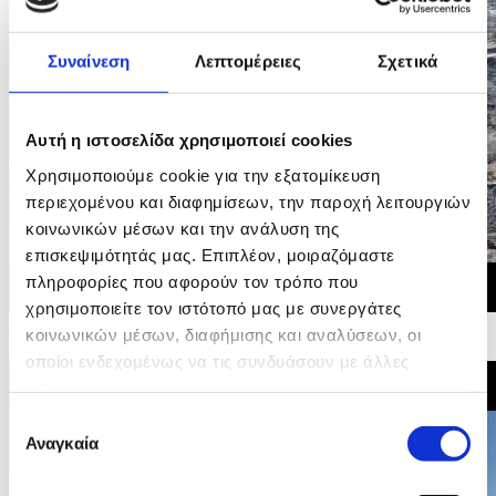
Συναίνεση
Λεπτομέρειες
Σχετικά
Αυτή η ιστοσελίδα χρησιμοποιεί cookies
Χρησιμοποιούμε cookie για την εξατομίκευση
περιεχομένου και διαφημίσεων, την παροχή λειτουργιών
κοινωνικών μέσων και την ανάλυση της
επισκεψιμότητάς μας. Επιπλέον, μοιραζόμαστε
πληροφορίες που αφορούν τον τρόπο που
χρησιμοποιείτε τον ιστότοπό μας με συνεργάτες
28/07/2026 10:47
κοινωνικών μέσων, διαφήμισης και αναλύσεων, οι
Η επόμενη μέρα στην Αγία Άννα μετά την πυρκαγία
οποίοι ενδεχομένως να τις συνδυάσουν με άλλες
πληροφορίες που τους έχετε παραχωρήσει ή τις οποίες
έχουν συλλέξει σε σχέση με την από μέρους σας χρήση
Επιλογή
των υπηρεσιών τους.
Αναγκαία
συγκατάθεσης