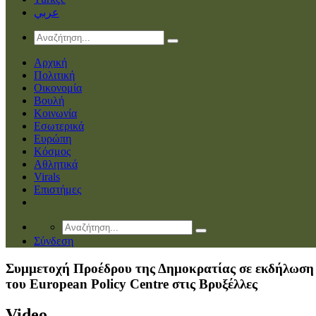
عربي
Αρχική
Πολιτική
Οικονομία
Βουλή
Κοινωνία
Εσωτερικά
Ευρώπη
Κόσμος
Αθλητικά
Virals
Επιστήμες
Σύνδεση
Συμμετοχή Προέδρου της Δημοκρατίας σε εκδήλωση
του European Policy Centre στις Βρυξέλλες
Video