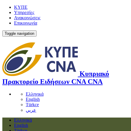
ΚΥΠΕ
Υπηρεσίες
Ανακοινώσεις
Επικοινωνία
Toggle navigation
Κυπριακό
Πρακτορείο Ειδήσεων
CNA
CNA
Ελληνικά
English
Türkçe
عربي
Ελληνικά
English
Türkçe