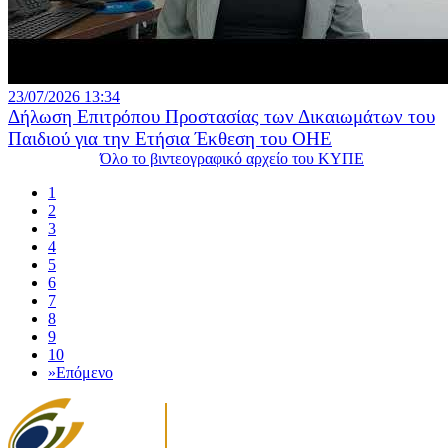
23/07/2026 13:34
Δήλωση Επιτρόπου Προστασίας των Δικαιωμάτων του
Παιδιού για την Ετήσια Έκθεση του ΟΗΕ
Όλο το βιντεογραφικό αρχείο του ΚΥΠΕ
1
2
3
4
5
6
7
8
9
10
»
Επόμενο