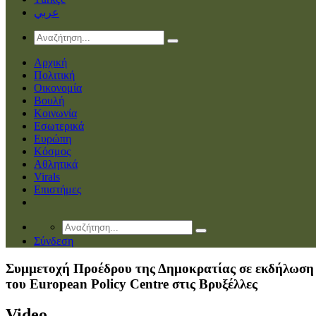
عربي
Αρχική
Πολιτική
Οικονομία
Βουλή
Κοινωνία
Εσωτερικά
Ευρώπη
Κόσμος
Αθλητικά
Virals
Επιστήμες
Σύνδεση
Συμμετοχή Προέδρου της Δημοκρατίας σε εκδήλωση
του European Policy Centre στις Βρυξέλλες
Video