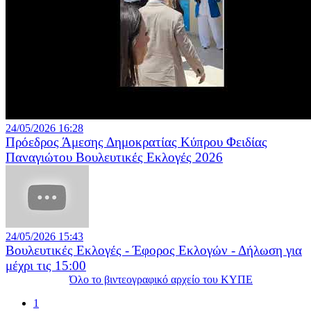
24/05/2026 16:28
Πρόεδρος Άμεσης Δημοκρατίας Κύπρου Φειδίας
Παναγιώτου Βουλευτικές Εκλογές 2026
24/05/2026 15:43
Βουλευτικές Εκλογές - Έφορος Εκλογών - Δήλωση για
μέχρι τις 15:00
Όλο το βιντεογραφικό αρχείο του ΚΥΠΕ
1