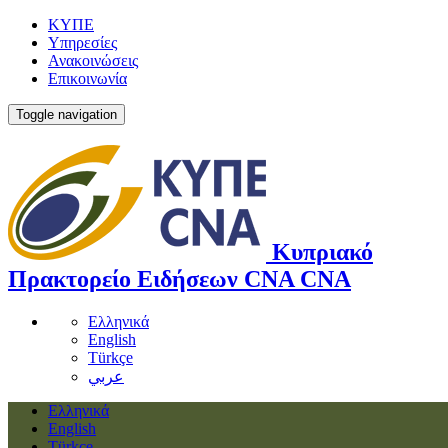
ΚΥΠΕ
Υπηρεσίες
Ανακοινώσεις
Επικοινωνία
Toggle navigation
Κυπριακό
Πρακτορείο Ειδήσεων
CNA
CNA
Ελληνικά
English
Türkçe
عربي
Ελληνικά
English
Türkçe