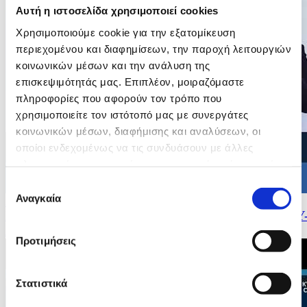
Αυτή η ιστοσελίδα χρησιμοποιεί cookies
Χρησιμοποιούμε cookie για την εξατομίκευση
περιεχομένου και διαφημίσεων, την παροχή λειτουργιών
κοινωνικών μέσων και την ανάλυση της
επισκεψιμότητάς μας. Επιπλέον, μοιραζόμαστε
πληροφορίες που αφορούν τον τρόπο που
χρησιμοποιείτε τον ιστότοπό μας με συνεργάτες
κοινωνικών μέσων, διαφήμισης και αναλύσεων, οι
οποίοι ενδεχομένως να τις συνδυάσουν με άλλες
πληροφορίες που τους έχετε παραχωρήσει ή τις οποίες
έχουν συλλέξει σε σχέση με την από μέρους σας χρήση
Επιλογή
των υπηρεσιών τους.
Αναγκαία
συγκατάθεσης
26/05/2026 12:15
Σύστημα Έγκαιρης Προειδοποίησης του Πληθυσμού CY
Alert
Προτιμήσεις
Στατιστικά