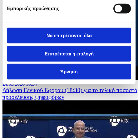
Εμπορικής προώθησης
Να επιτρέπονται όλα
Επιτρέπεται η επιλογή
Άρνηση
24/05/2026 18:54
Δήλωση Γενικού Εφόρου (18:30) για το τελικό ποσοστό
προσέλευσης ψηφοφόρων