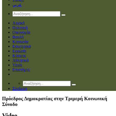
عربي
Αρχική
Πολιτική
Οικονομία
Βουλή
Κοινωνία
Εσωτερικά
Ευρώπη
Κόσμος
Αθλητικά
Virals
Επιστήμες
Σύνδεση
Πρόεδρος Δημοκρατίας στην Τριμερή Κοινωνική
Σύνοδο
Video