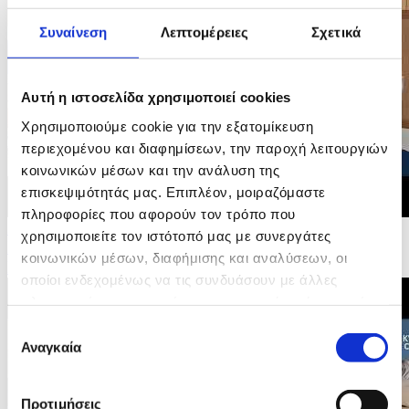
Συναίνεση
Λεπτομέρειες
Σχετικά
Αυτή η ιστοσελίδα χρησιμοποιεί cookies
Χρησιμοποιούμε cookie για την εξατομίκευση
περιεχομένου και διαφημίσεων, την παροχή λειτουργιών
κοινωνικών μέσων και την ανάλυση της
επισκεψιμότητάς μας. Επιπλέον, μοιραζόμαστε
πληροφορίες που αφορούν τον τρόπο που
24/05/2026 12:35
χρησιμοποιείτε τον ιστότοπό μας με συνεργάτες
Συμπρόεδρος Βόλτ Ανδρομάχη Σοφοκλέους -
κοινωνικών μέσων, διαφήμισης και αναλύσεων, οι
Βουλευτικές Εκλογές 2026
οποίοι ενδεχομένως να τις συνδυάσουν με άλλες
πληροφορίες που τους έχετε παραχωρήσει ή τις οποίες
έχουν συλλέξει σε σχέση με την από μέρους σας χρήση
Επιλογή
των υπηρεσιών τους.
Αναγκαία
συγκατάθεσης
Προτιμήσεις