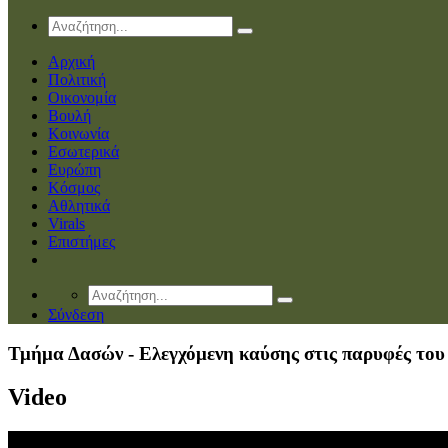
Αρχική
Πολιτική
Οικονομία
Βουλή
Κοινωνία
Εσωτερικά
Ευρώπη
Κόσμος
Αθλητικά
Virals
Επιστήμες
Σύνδεση
Τμήμα Δασών - Ελεγχόμενη καύσης στις παρυφές το
Video