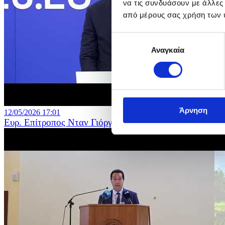
να τις συνδυάσουν με άλλες
από μέρους σας χρήση των 
Επιλογή
Αναγκαία
συγκατάθεσης
Άρνηση
12/05/2026 17:01
Ευρ. Επίτροπος Νταν Γιόργκενσεν - Υπ. Εσωτερικών - Ά