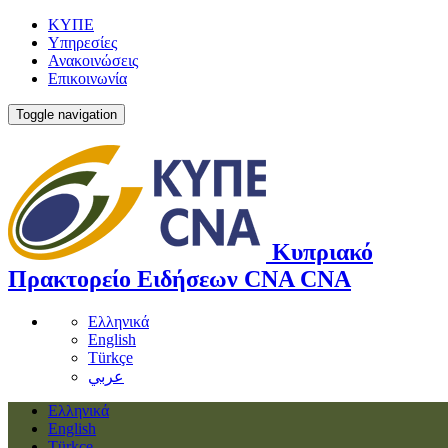
ΚΥΠΕ
Υπηρεσίες
Ανακοινώσεις
Επικοινωνία
Toggle navigation
Κυπριακό
Πρακτορείο Ειδήσεων
CNA
CNA
Ελληνικά
English
Türkçe
عربي
Ελληνικά
English
Türkçe