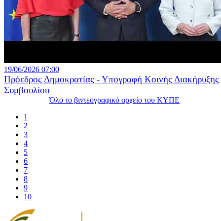
19/06/2026 07:00
Πρόεδρος Δημοκρατίας - Υπογραφή Κοινής Διακήρυξης
Συμβουλίου
Όλο το βιντεογραφικό αρχείο του ΚΥΠΕ
1
2
3
4
5
6
7
8
9
10