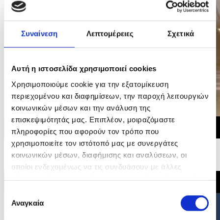
Συναίνεση
Λεπτομέρειες
Σχετικά
Αυτή η ιστοσελίδα χρησιμοποιεί cookies
Χρησιμοποιούμε cookie για την εξατομίκευση
περιεχομένου και διαφημίσεων, την παροχή λειτουργιών
κοινωνικών μέσων και την ανάλυση της
επισκεψιμότητάς μας. Επιπλέον, μοιραζόμαστε
πληροφορίες που αφορούν τον τρόπο που
χρησιμοποιείτε τον ιστότοπό μας με συνεργάτες
29/06/2026 20:35
Δήλωση του Υπουργού Εσωτερικών για την υιοθέτηση
κοινωνικών μέσων, διαφήμισης και αναλύσεων, οι
Συμπερασμάτων Συμβουλίου για τη Στέγαση
οποίοι ενδεχομένως να τις συνδυάσουν με άλλες
πληροφορίες που τους έχετε παραχωρήσει ή τις οποίες
έχουν συλλέξει σε σχέση με την από μέρους σας χρήση
Επιλογή
των υπηρεσιών τους.
Αναγκαία
συγκατάθεσης