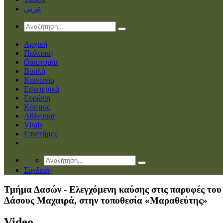
عربي
Αρχική
Πολιτική
Οικονομία
Βουλή
Κοινωνία
Εσωτερικά
Ευρώπη
Κόσμος
Αθλητικά
Virals
Επιστήμες
Σύνδεση
Τμήμα Δασών - Ελεγχόμενη καύσης στις παρυφές του
Δάσους Μαχαιρά, στην τοποθεσία «Μαραθεύτης»
Video