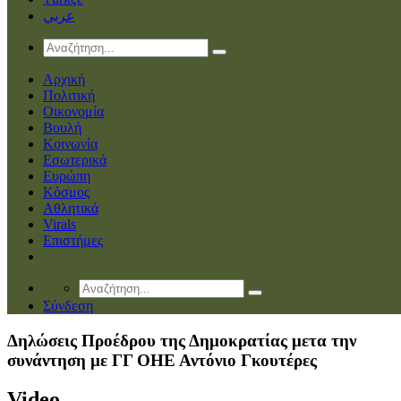
عربي
Αρχική
Πολιτική
Οικονομία
Βουλή
Κοινωνία
Εσωτερικά
Ευρώπη
Κόσμος
Αθλητικά
Virals
Επιστήμες
Σύνδεση
Δηλώσεις Προέδρου της Δημοκρατίας μετα την
συνάντηση με ΓΓ ΟΗΕ Αντόνιο Γκουτέρες
Video