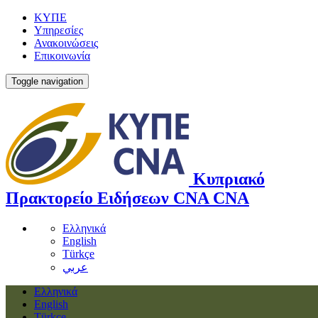
ΚΥΠΕ
Υπηρεσίες
Ανακοινώσεις
Επικοινωνία
Toggle navigation
Κυπριακό
Πρακτορείο Ειδήσεων
CNA
CNA
Ελληνικά
English
Türkçe
عربي
Ελληνικά
English
Türkçe