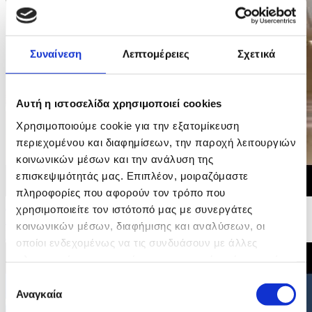
Συναίνεση
Λεπτομέρειες
Σχετικά
Αυτή η ιστοσελίδα χρησιμοποιεί cookies
Χρησιμοποιούμε cookie για την εξατομίκευση
περιεχομένου και διαφημίσεων, την παροχή λειτουργιών
κοινωνικών μέσων και την ανάλυση της
επισκεψιμότητάς μας. Επιπλέον, μοιραζόμαστε
πληροφορίες που αφορούν τον τρόπο που
29/06/2026 20:35
χρησιμοποιείτε τον ιστότοπό μας με συνεργάτες
Δήλωση του Υπουργού Εσωτερικών για την υιοθέτηση
κοινωνικών μέσων, διαφήμισης και αναλύσεων, οι
Συμπερασμάτων Συμβουλίου για τη Στέγαση
οποίοι ενδεχομένως να τις συνδυάσουν με άλλες
πληροφορίες που τους έχετε παραχωρήσει ή τις οποίες
έχουν συλλέξει σε σχέση με την από μέρους σας χρήση
Επιλογή
των υπηρεσιών τους.
Αναγκαία
συγκατάθεσης