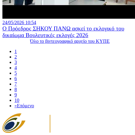
24/05/2026 10:54
Ο Πρόεδρος ΣΗΚΟΥ ΠΑΝΩ ασκεί το εκλογικό του
δικαίωμα Βουλευτικές εκλογές 2026
Όλο το βιντεογραφικό αρχείο του ΚΥΠΕ
1
2
3
4
5
6
7
8
9
10
»
Επόμενο