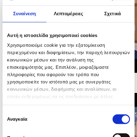
Συναίνεση
Λεπτομέρειες
Σχετικά
Αυτή η ιστοσελίδα χρησιμοποιεί cookies
Χρησιμοποιούμε cookie για την εξατομίκευση
περιεχομένου και διαφημίσεων, την παροχή λειτουργιών
κοινωνικών μέσων και την ανάλυση της
επισκεψιμότητάς μας. Επιπλέον, μοιραζόμαστε
πληροφορίες που αφορούν τον τρόπο που
24/05/2026 12:35
χρησιμοποιείτε τον ιστότοπό μας με συνεργάτες
Συμπρόεδρος Βόλτ Ανδρομάχη Σοφοκλέους -
κοινωνικών μέσων, διαφήμισης και αναλύσεων, οι
Βουλευτικές Εκλογές 2026
οποίοι ενδεχομένως να τις συνδυάσουν με άλλες
πληροφορίες που τους έχετε παραχωρήσει ή τις οποίες
έχουν συλλέξει σε σχέση με την από μέρους σας χρήση
Επιλογή
των υπηρεσιών τους.
Αναγκαία
συγκατάθεσης