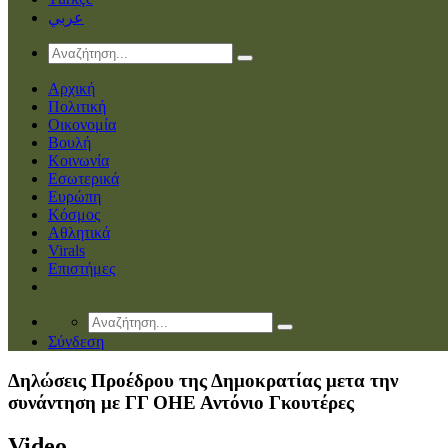
عربي
Αρχική
Πολιτική
Οικονομία
Βουλή
Κοινωνία
Εσωτερικά
Ευρώπη
Κόσμος
Αθλητικά
Virals
Επιστήμες
Σύνδεση
Δηλώσεις Προέδρου της Δημοκρατίας μετα την
συνάντηση με ΓΓ ΟΗΕ Αντόνιο Γκουτέρες
Video