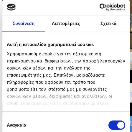
Συναίνεση
Λεπτομέρειες
Σχετικά
Αυτή η ιστοσελίδα χρησιμοποιεί cookies
Χρησιμοποιούμε cookie για την εξατομίκευση
περιεχομένου και διαφημίσεων, την παροχή λειτουργιών
κοινωνικών μέσων και την ανάλυση της
επισκεψιμότητάς μας. Επιπλέον, μοιραζόμαστε
πληροφορίες που αφορούν τον τρόπο που
09/07/2026 16:19
χρησιμοποιείτε τον ιστότοπό μας με συνεργάτες
Δήλωση Υπουργού Εσωτερικών για τα αποτελέσματα τη
κοινωνικών μέσων, διαφήμισης και αναλύσεων, οι
Κυπριακής Προεδρίας του Συμβουλίου της...
οποίοι ενδεχομένως να τις συνδυάσουν με άλλες
πληροφορίες που τους έχετε παραχωρήσει ή τις οποίες
έχουν συλλέξει σε σχέση με την από μέρους σας χρήση
Επιλογή
των υπηρεσιών τους.
Αναγκαία
συγκατάθεσης