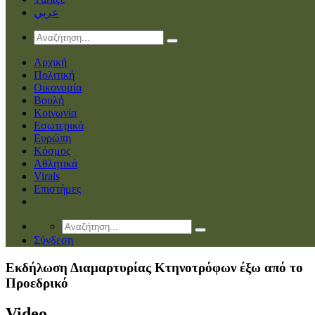
عربي
Αρχική
Πολιτική
Οικονομία
Βουλή
Κοινωνία
Εσωτερικά
Ευρώπη
Κόσμος
Αθλητικά
Virals
Επιστήμες
Σύνδεση
Εκδήλωση Διαμαρτυρίας Κτηνοτρόφων έξω από το
Προεδρικό
Video