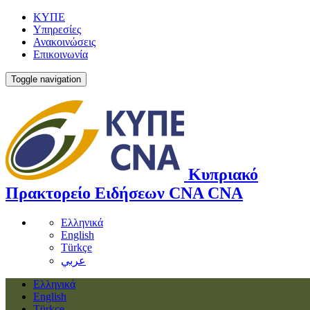
ΚΥΠΕ
Υπηρεσίες
Ανακοινώσεις
Επικοινωνία
Toggle navigation
Κυπριακό
Πρακτορείο Ειδήσεων
CNA
CNA
Ελληνικά
English
Türkçe
عربي
Ελληνικά
English
Türkçe