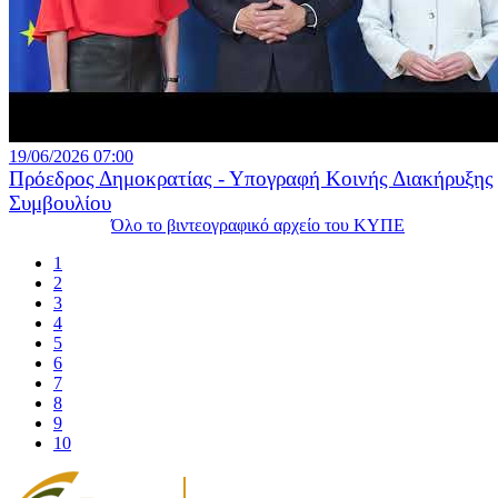
19/06/2026 07:00
Πρόεδρος Δημοκρατίας - Υπογραφή Κοινής Διακήρυξης
Συμβουλίου
Όλο το βιντεογραφικό αρχείο του ΚΥΠΕ
1
2
3
4
5
6
7
8
9
10