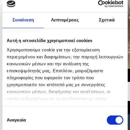
Συναίνεση
Λεπτομέρειες
Σχετικά
Αυτή η ιστοσελίδα χρησιμοποιεί cookies
Χρησιμοποιούμε cookie για την εξατομίκευση
περιεχομένου και διαφημίσεων, την παροχή λειτουργιών
κοινωνικών μέσων και την ανάλυση της
επισκεψιμότητάς μας. Επιπλέον, μοιραζόμαστε
πληροφορίες που αφορούν τον τρόπο που
χρησιμοποιείτε τον ιστότοπό μας με συνεργάτες
29/06/2026 20:35
Δήλωση του Υπουργού Εσωτερικών για την υιοθέτηση
κοινωνικών μέσων, διαφήμισης και αναλύσεων, οι
Συμπερασμάτων Συμβουλίου για τη Στέγαση
οποίοι ενδεχομένως να τις συνδυάσουν με άλλες
πληροφορίες που τους έχετε παραχωρήσει ή τις οποίες
έχουν συλλέξει σε σχέση με την από μέρους σας χρήση
Επιλογή
των υπηρεσιών τους.
Αναγκαία
συγκατάθεσης