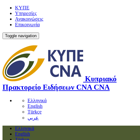
ΚΥΠΕ
Υπηρεσίες
Ανακοινώσεις
Επικοινωνία
Toggle navigation
Κυπριακό
Πρακτορείο Ειδήσεων
CNA
CNA
Ελληνικά
English
Türkçe
عربي
Ελληνικά
English
Türkçe