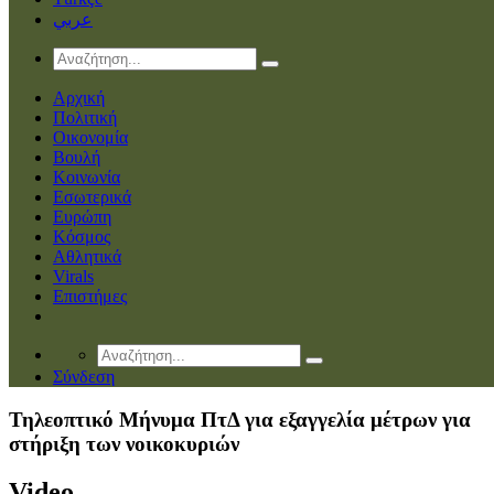
عربي
Αρχική
Πολιτική
Οικονομία
Βουλή
Κοινωνία
Εσωτερικά
Ευρώπη
Κόσμος
Αθλητικά
Virals
Επιστήμες
Σύνδεση
Τηλεοπτικό Μήνυμα ΠτΔ για εξαγγελία μέτρων για
στήριξη των νοικοκυριών
Video