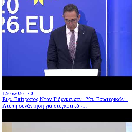
12/05/2026 17:01
Ευρ. Επίτροπος Νταν Γιόργκενσεν - Υπ. Εσωτερικών -
Άτυπη συνάντηση για στεγαστικό -...