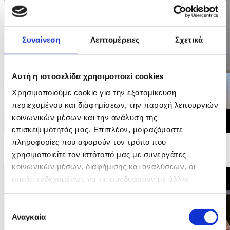
Συναίνεση
Λεπτομέρειες
Σχετικά
Αυτή η ιστοσελίδα χρησιμοποιεί cookies
Χρησιμοποιούμε cookie για την εξατομίκευση
περιεχομένου και διαφημίσεων, την παροχή λειτουργιών
κοινωνικών μέσων και την ανάλυση της
επισκεψιμότητάς μας. Επιπλέον, μοιραζόμαστε
10/05/2026 11:11
πληροφορίες που αφορούν τον τρόπο που
Δήλωση Υπουργού Εσωτερικών - Άτυπη Υπουργική
χρησιμοποιείτε τον ιστότοπό μας με συνεργάτες
Συνάντηση για τη Στέγαση
κοινωνικών μέσων, διαφήμισης και αναλύσεων, οι
οποίοι ενδεχομένως να τις συνδυάσουν με άλλες
πληροφορίες που τους έχετε παραχωρήσει ή τις οποίες
έχουν συλλέξει σε σχέση με την από μέρους σας χρήση
Επιλογή
των υπηρεσιών τους.
Αναγκαία
συγκατάθεσης