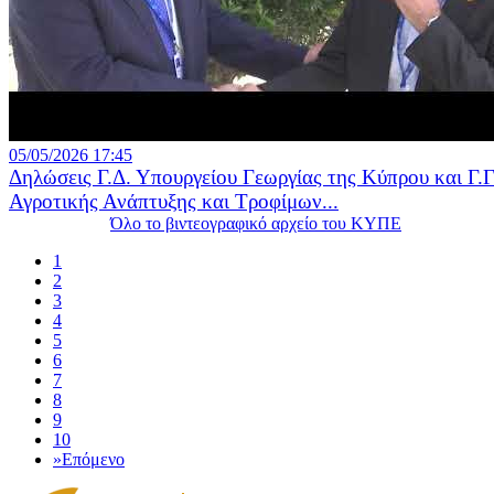
05/05/2026 17:45
Δηλώσεις Γ.Δ. Υπουργείου Γεωργίας της Κύπρου και Γ.Γ
Αγροτικής Ανάπτυξης και Τροφίμων...
Όλο το βιντεογραφικό αρχείο του ΚΥΠΕ
1
2
3
4
5
6
7
8
9
10
»
Επόμενο