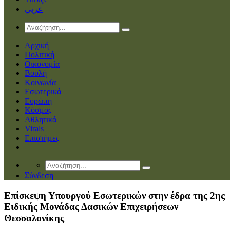
عربي
Αρχική
Πολιτική
Οικονομία
Βουλή
Κοινωνία
Εσωτερικά
Ευρώπη
Κόσμος
Αθλητικά
Virals
Επιστήμες
Σύνδεση
Επίσκεψη Υπουργού Εσωτερικών στην έδρα της 2ης
Ειδικής Μονάδας Δασικών Επιχειρήσεων
Θεσσαλονίκης