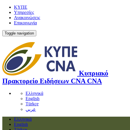
ΚΥΠΕ
Υπηρεσίες
Ανακοινώσεις
Επικοινωνία
Toggle navigation
Κυπριακό
Πρακτορείο Ειδήσεων
CNA
CNA
Ελληνικά
English
Türkçe
عربي
Ελληνικά
English
Türkçe