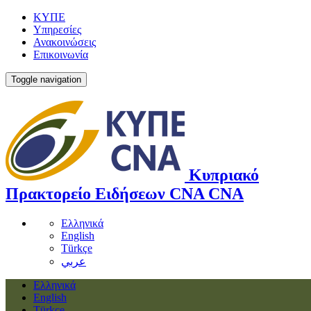
ΚΥΠΕ
Υπηρεσίες
Ανακοινώσεις
Επικοινωνία
Toggle navigation
Κυπριακό
Πρακτορείο Ειδήσεων
CNA
CNA
Ελληνικά
English
Türkçe
عربي
Ελληνικά
English
Türkçe