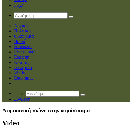
عربي
Αρχική
Πολιτική
Οικονομία
Βουλή
Κοινωνία
Εσωτερικά
Ευρώπη
Κόσμος
Αθλητικά
Virals
Επιστήμες
Σύνδεση
Αφρικανική σκόνη στην ατμόσφαιρα
Video