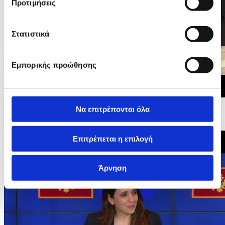
Προτιμήσεις
Στατιστικά
Εμπορικής προώθησης
15/06/2026 20:27
Να επιτρέπονται όλα
Διακυβερνητικές Διασκέψεις της ΕΕ με Μαυροβούνιο,
Ουκρανία και Μολδαβία - Οικογενειακή...
Επιτρέπεται η επιλογή
Άρνηση