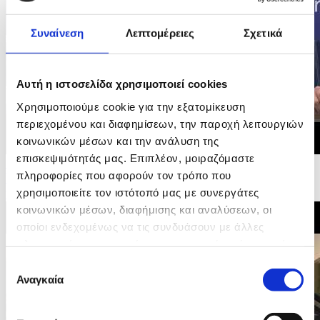
Συναίνεση
Λεπτομέρειες
Σχετικά
Αυτή η ιστοσελίδα χρησιμοποιεί cookies
Χρησιμοποιούμε cookie για την εξατομίκευση
περιεχομένου και διαφημίσεων, την παροχή λειτουργιών
κοινωνικών μέσων και την ανάλυση της
επισκεψιμότητάς μας. Επιπλέον, μοιραζόμαστε
16/06/2026 09:01
πληροφορίες που αφορούν τον τρόπο που
Ψηφοφορία στην Επιτροπή Ευρωκοινοβουλίου και
χρησιμοποιείτε τον ιστότοπό μας με συνεργάτες
υπογραφή συμφωνίας δικαιώματων επιβατών...
κοινωνικών μέσων, διαφήμισης και αναλύσεων, οι
οποίοι ενδεχομένως να τις συνδυάσουν με άλλες
πληροφορίες που τους έχετε παραχωρήσει ή τις οποίες
έχουν συλλέξει σε σχέση με την από μέρους σας χρήση
Επιλογή
των υπηρεσιών τους.
Αναγκαία
συγκατάθεσης