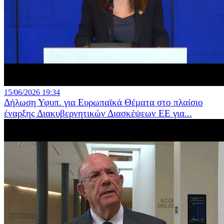
15/06/2026 19:34
Δήλωση Υφυπ. για Ευρωπαϊκά Θέματα στο πλαίσιο
έναρξης Διακυβερνητικών Διασκέψεων ΕΕ για...