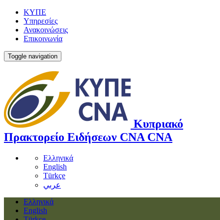
ΚΥΠΕ
Υπηρεσίες
Ανακοινώσεις
Επικοινωνία
Toggle navigation
Κυπριακό
Πρακτορείο Ειδήσεων
CNA
CNA
Ελληνικά
English
Türkçe
عربي
Ελληνικά
English
Türkçe