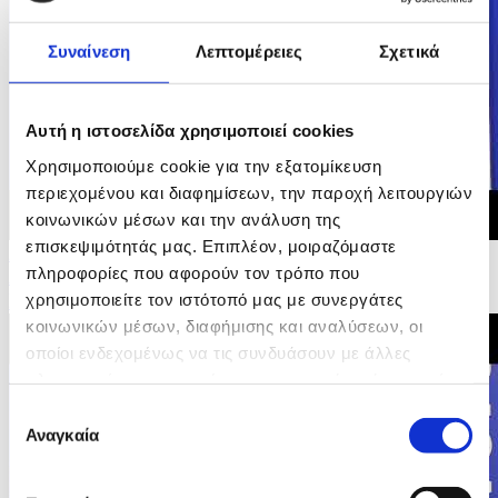
Συναίνεση
Λεπτομέρειες
Σχετικά
Αυτή η ιστοσελίδα χρησιμοποιεί cookies
Χρησιμοποιούμε cookie για την εξατομίκευση
περιεχομένου και διαφημίσεων, την παροχή λειτουργιών
κοινωνικών μέσων και την ανάλυση της
επισκεψιμότητάς μας. Επιπλέον, μοιραζόμαστε
23/05/2026 15:36
πληροφορίες που αφορούν τον τρόπο που
Αρχικές Δηλώσεις Υπουργού Οικονομικών στη
χρησιμοποιείτε τον ιστότοπό μας με συνεργάτες
Συνέντευξη Τύπου Άτυπου ECOFIN
κοινωνικών μέσων, διαφήμισης και αναλύσεων, οι
οποίοι ενδεχομένως να τις συνδυάσουν με άλλες
πληροφορίες που τους έχετε παραχωρήσει ή τις οποίες
έχουν συλλέξει σε σχέση με την από μέρους σας χρήση
Επιλογή
των υπηρεσιών τους.
Αναγκαία
συγκατάθεσης