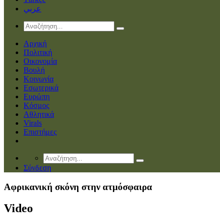
عربي
Αρχική
Πολιτική
Οικονομία
Βουλή
Κοινωνία
Εσωτερικά
Ευρώπη
Κόσμος
Αθλητικά
Virals
Επιστήμες
Σύνδεση
Αφρικανική σκόνη στην ατμόσφαιρα
Video