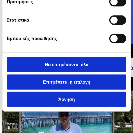
Προτιμήσεις
Στατιστικά
Εμπορικής προώθησης
23/05/2026 15:36
Να επιτρέπονται όλα
Δηλώσεις Επιτρόπου για Οικονομια και Παραγωγικοτητ
Ντομπρόβσκις στη Συνέντευξη Τύπου...
Επιτρέπεται η επιλογή
Άρνηση