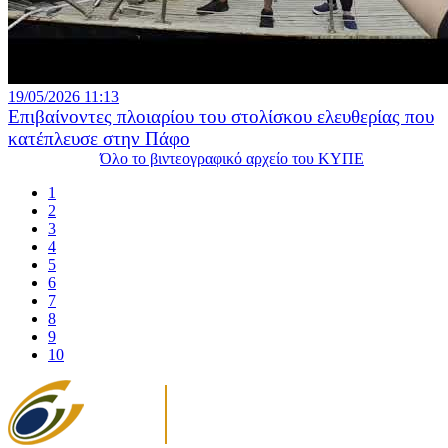
19/05/2026 11:13
Επιβαίνοντες πλοιαρίου του στολίσκου ελευθερίας που
κατέπλευσε στην Πάφο
Όλο το βιντεογραφικό αρχείο του ΚΥΠΕ
1
2
3
4
5
6
7
8
9
10