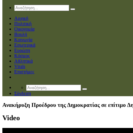
Αρχική
Πολιτική
Οικονομία
Βουλή
Κοινωνία
Εσωτερικά
Ευρώπη
Κόσμος
Αθλητικά
Virals
Επιστήμες
Σύνδεση
Ανακήρυξη Προέδρου της Δημοκρατίας σε επίτιμο Δ
Video