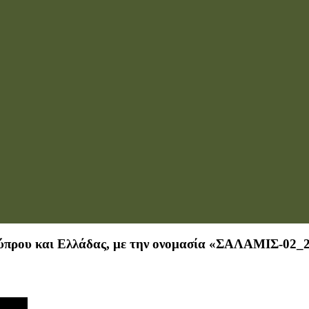
ύπρου και Ελλάδας, με την ονομασία «ΣΑΛΑΜΙΣ-02_