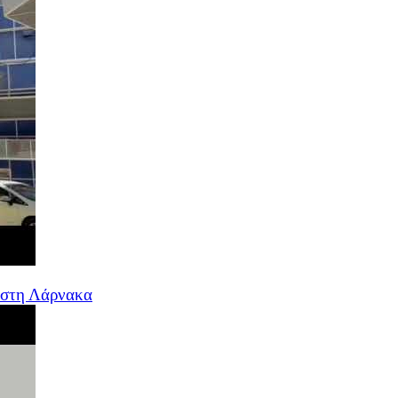
 στη Λάρνακα