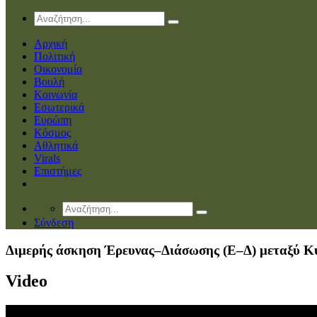
Αρχική
Πολιτική
Οικονομία
Βουλή
Κοινωνία
Εσωτερικά
Ευρώπη
Κόσμος
Αθλητικά
Virals
Επιστήμες
Σύνδεση
Διμερής άσκηση Έρευνας–Διάσωσης (Ε–Δ) μεταξύ Κ
Video