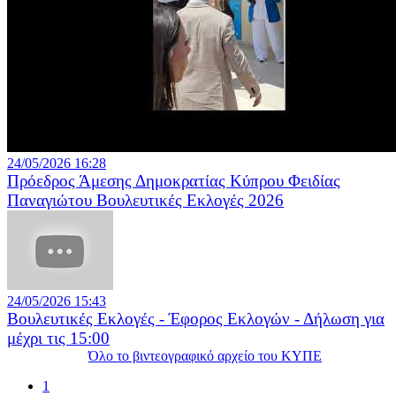
24/05/2026 16:28
Πρόεδρος Άμεσης Δημοκρατίας Κύπρου Φειδίας
Παναγιώτου Βουλευτικές Εκλογές 2026
24/05/2026 15:43
Βουλευτικές Εκλογές - Έφορος Εκλογών - Δήλωση για
μέχρι τις 15:00
Όλο το βιντεογραφικό αρχείο του ΚΥΠΕ
1