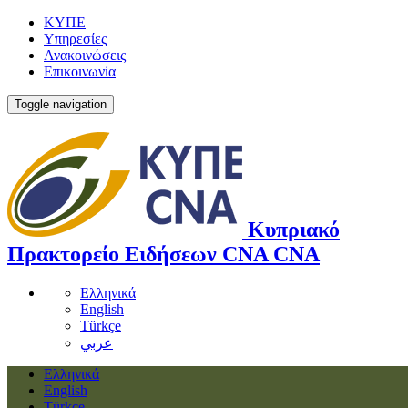
ΚΥΠΕ
Υπηρεσίες
Ανακοινώσεις
Επικοινωνία
Toggle navigation
Κυπριακό
Πρακτορείο Ειδήσεων
CNA
CNA
Ελληνικά
English
Türkçe
عربي
Ελληνικά
English
Türkçe