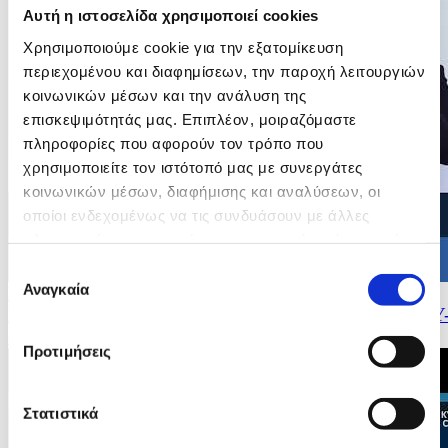
Αυτή η ιστοσελίδα χρησιμοποιεί cookies
Χρησιμοποιούμε cookie για την εξατομίκευση
περιεχομένου και διαφημίσεων, την παροχή λειτουργιών
κοινωνικών μέσων και την ανάλυση της
επισκεψιμότητάς μας. Επιπλέον, μοιραζόμαστε
πληροφορίες που αφορούν τον τρόπο που
χρησιμοποιείτε τον ιστότοπό μας με συνεργάτες
κοινωνικών μέσων, διαφήμισης και αναλύσεων, οι
οποίοι ενδεχομένως να τις συνδυάσουν με άλλες
πληροφορίες που τους έχετε παραχωρήσει ή τις οποίες
έχουν συλλέξει σε σχέση με την από μέρους σας χρήση
Επιλογή
των υπηρεσιών τους.
Αναγκαία
συγκατάθεσης
26/05/2026 12:15
Σύστημα Έγκαιρης Προειδοποίησης του Πληθυσμού CY
Alert
Προτιμήσεις
Στατιστικά