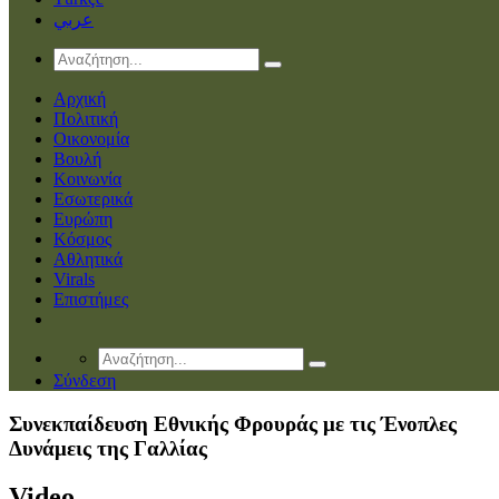
عربي
Αρχική
Πολιτική
Οικονομία
Βουλή
Κοινωνία
Εσωτερικά
Ευρώπη
Κόσμος
Αθλητικά
Virals
Επιστήμες
Σύνδεση
Συνεκπαίδευση Εθνικής Φρουράς με τις Ένοπλες
Δυνάμεις της Γαλλίας
Video