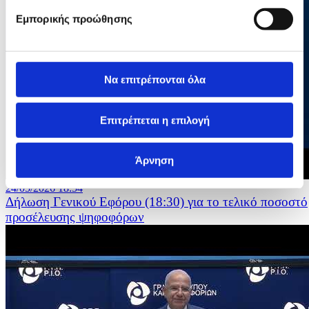
Εμπορικής προώθησης
Να επιτρέπονται όλα
Επιτρέπεται η επιλογή
Άρνηση
24/05/2026 18:54
Δήλωση Γενικού Εφόρου (18:30) για το τελικό ποσοστό
προσέλευσης ψηφοφόρων