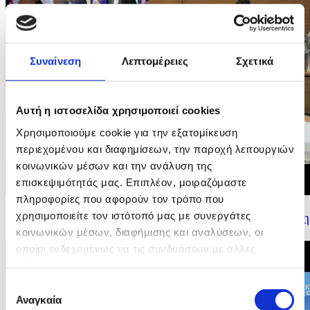
Συναίνεση
Λεπτομέρειες
Σχετικά
Αυτή η ιστοσελίδα χρησιμοποιεί cookies
Χρησιμοποιούμε cookie για την εξατομίκευση
περιεχομένου και διαφημίσεων, την παροχή λειτουργιών
κοινωνικών μέσων και την ανάλυση της
επισκεψιμότητάς μας. Επιπλέον, μοιραζόμαστε
πληροφορίες που αφορούν τον τρόπο που
09/07/2026 16:19
χρησιμοποιείτε τον ιστότοπό μας με συνεργάτες
Δήλωση Υπουργού Εσωτερικών για τα αποτελέσματα τη
κοινωνικών μέσων, διαφήμισης και αναλύσεων, οι
Κυπριακής Προεδρίας του Συμβουλίου της...
οποίοι ενδεχομένως να τις συνδυάσουν με άλλες
πληροφορίες που τους έχετε παραχωρήσει ή τις οποίες
έχουν συλλέξει σε σχέση με την από μέρους σας χρήση
Επιλογή
των υπηρεσιών τους.
Αναγκαία
συγκατάθεσης