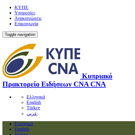
ΚΥΠΕ
Υπηρεσίες
Ανακοινώσεις
Επικοινωνία
Toggle navigation
Κυπριακό
Πρακτορείο Ειδήσεων
CNA
CNA
Ελληνικά
English
Türkçe
عربي
Ελληνικά
English
Türkçe