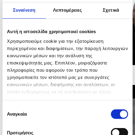
Συναίνεση
Λεπτομέρειες
Σχετικά
Αυτή η ιστοσελίδα χρησιμοποιεί cookies
Χρησιμοποιούμε cookie για την εξατομίκευση
περιεχομένου και διαφημίσεων, την παροχή λειτουργιών
κοινωνικών μέσων και την ανάλυση της
επισκεψιμότητάς μας. Επιπλέον, μοιραζόμαστε
10/06/2026 17:44
πληροφορίες που αφορούν τον τρόπο που
Δηλώσεις Υπουργού Εσωτερικών απο Συντονιστικό
χρησιμοποιείτε τον ιστότοπό μας με συνεργάτες
Κέντρο στις Πλάτρες, στο πλαίσιο άσκησης...
κοινωνικών μέσων, διαφήμισης και αναλύσεων, οι
οποίοι ενδεχομένως να τις συνδυάσουν με άλλες
πληροφορίες που τους έχετε παραχωρήσει ή τις οποίες
έχουν συλλέξει σε σχέση με την από μέρους σας χρήση
Επιλογή
των υπηρεσιών τους.
Αναγκαία
συγκατάθεσης
Προτιμήσεις