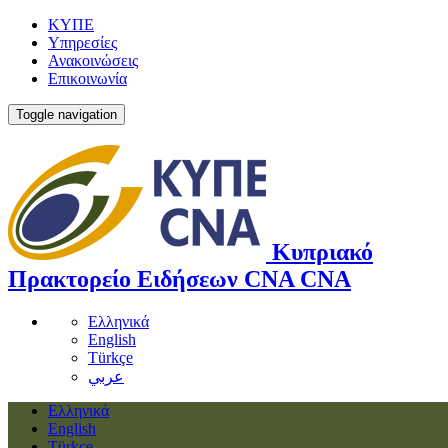
ΚΥΠΕ
Υπηρεσίες
Ανακοινώσεις
Επικοινωνία
Toggle navigation
Κυπριακό
Πρακτορείο Ειδήσεων
CNA
CNA
Ελληνικά
English
Türkçe
عربي
Ελληνικά
English
Türkçe