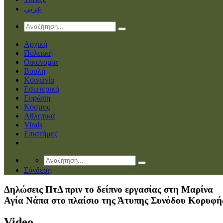
عربي
Αρχική
Πολιτική
Οικονομία
Βουλή
Κοινωνία
Εσωτερικά
Ευρώπη
Κόσμος
Αθλητικά
Virals
Επιστήμες
Σύνδεση
Δηλώσεις ΠτΔ πριν το δείπνο εργασίας στη Μαρίνα
Αγία Νάπα στο πλαίσιο της Άτυπης Συνόδου Κορυφή
Video