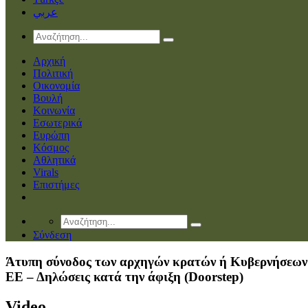
عربي
Αρχική
Πολιτική
Οικονομία
Βουλή
Κοινωνία
Εσωτερικά
Ευρώπη
Κόσμος
Αθλητικά
Virals
Επιστήμες
Σύνδεση
Άτυπη σύνοδος των αρχηγών κρατών ή Κυβερνήσεων
ΕΕ – Δηλώσεις κατά την άφιξη (Doorstep)
Video