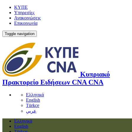
ΚΥΠΕ
Υπηρεσίες
Ανακοινώσεις
Επικοινωνία
Toggle navigation
Κυπριακό
Πρακτορείο Ειδήσεων
CNA
CNA
Ελληνικά
English
Türkçe
عربي
Ελληνικά
English
Türkçe