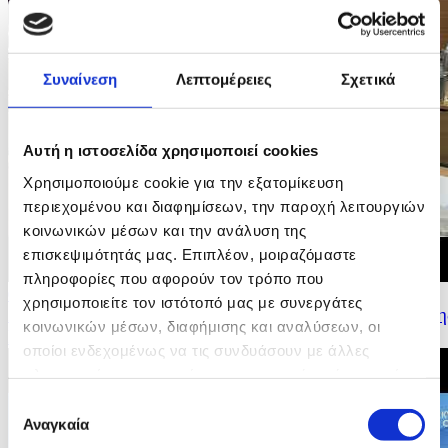
Συναίνεση
Λεπτομέρειες
Σχετικά
Αυτή η ιστοσελίδα χρησιμοποιεί cookies
Χρησιμοποιούμε cookie για την εξατομίκευση
περιεχομένου και διαφημίσεων, την παροχή λειτουργιών
κοινωνικών μέσων και την ανάλυση της
επισκεψιμότητάς μας. Επιπλέον, μοιραζόμαστε
πληροφορίες που αφορούν τον τρόπο που
09/07/2026 16:19
χρησιμοποιείτε τον ιστότοπό μας με συνεργάτες
Δήλωση Υπουργού Εσωτερικών για τα αποτελέσματα τη
κοινωνικών μέσων, διαφήμισης και αναλύσεων, οι
Κυπριακής Προεδρίας του Συμβουλίου της...
οποίοι ενδεχομένως να τις συνδυάσουν με άλλες
πληροφορίες που τους έχετε παραχωρήσει ή τις οποίες
έχουν συλλέξει σε σχέση με την από μέρους σας χρήση
Επιλογή
των υπηρεσιών τους.
Αναγκαία
συγκατάθεσης