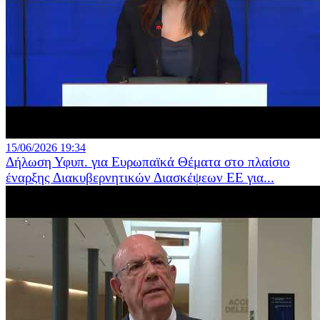
15/06/2026 19:34
Δήλωση Υφυπ. για Ευρωπαϊκά Θέματα στο πλαίσιο
έναρξης Διακυβερνητικών Διασκέψεων ΕΕ για...