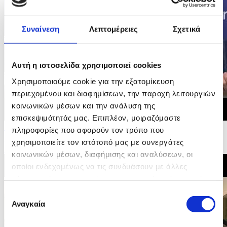
Συναίνεση
Λεπτομέρειες
Σχετικά
Αυτή η ιστοσελίδα χρησιμοποιεί cookies
Χρησιμοποιούμε cookie για την εξατομίκευση
περιεχομένου και διαφημίσεων, την παροχή λειτουργιών
κοινωνικών μέσων και την ανάλυση της
επισκεψιμότητάς μας. Επιπλέον, μοιραζόμαστε
16/06/2026 09:01
πληροφορίες που αφορούν τον τρόπο που
Ψηφοφορία στην Επιτροπή Ευρωκοινοβουλίου και
χρησιμοποιείτε τον ιστότοπό μας με συνεργάτες
υπογραφή συμφωνίας δικαιώματων επιβατών...
κοινωνικών μέσων, διαφήμισης και αναλύσεων, οι
οποίοι ενδεχομένως να τις συνδυάσουν με άλλες
πληροφορίες που τους έχετε παραχωρήσει ή τις οποίες
έχουν συλλέξει σε σχέση με την από μέρους σας χρήση
Επιλογή
των υπηρεσιών τους.
Αναγκαία
συγκατάθεσης