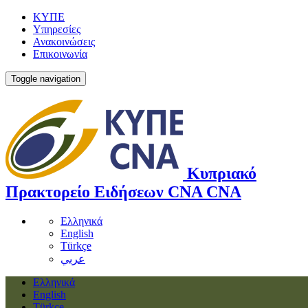
ΚΥΠΕ
Υπηρεσίες
Ανακοινώσεις
Επικοινωνία
Toggle navigation
Κυπριακό
Πρακτορείο Ειδήσεων
CNA
CNA
Ελληνικά
English
Türkçe
عربي
Ελληνικά
English
Türkçe