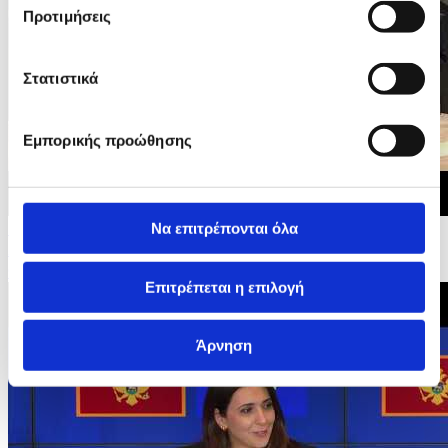
Προτιμήσεις
Στατιστικά
Εμπορικής προώθησης
Να επιτρέπονται όλα
15/06/2026 20:27
Διακυβερνητικές Διασκέψεις της ΕΕ με Μαυροβούνιο,
Ουκρανία και Μολδαβία - Οικογενειακή...
Επιτρέπεται η επιλογή
Άρνηση