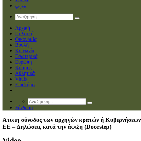
عربي
Αρχική
Πολιτική
Οικονομία
Βουλή
Κοινωνία
Εσωτερικά
Ευρώπη
Κόσμος
Αθλητικά
Virals
Επιστήμες
Σύνδεση
Άτυπη σύνοδος των αρχηγών κρατών ή Κυβερνήσεων
ΕΕ – Δηλώσεις κατά την άφιξη (Doorstep)
Video