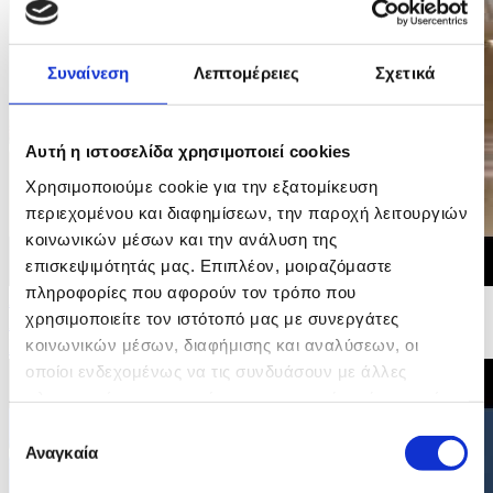
Συναίνεση
Λεπτομέρειες
Σχετικά
Αυτή η ιστοσελίδα χρησιμοποιεί cookies
Χρησιμοποιούμε cookie για την εξατομίκευση
περιεχομένου και διαφημίσεων, την παροχή λειτουργιών
κοινωνικών μέσων και την ανάλυση της
επισκεψιμότητάς μας. Επιπλέον, μοιραζόμαστε
πληροφορίες που αφορούν τον τρόπο που
29/06/2026 20:35
χρησιμοποιείτε τον ιστότοπό μας με συνεργάτες
Δήλωση του Υπουργού Εσωτερικών για την υιοθέτηση
κοινωνικών μέσων, διαφήμισης και αναλύσεων, οι
Συμπερασμάτων Συμβουλίου για τη Στέγαση
οποίοι ενδεχομένως να τις συνδυάσουν με άλλες
πληροφορίες που τους έχετε παραχωρήσει ή τις οποίες
έχουν συλλέξει σε σχέση με την από μέρους σας χρήση
Επιλογή
των υπηρεσιών τους.
Αναγκαία
συγκατάθεσης