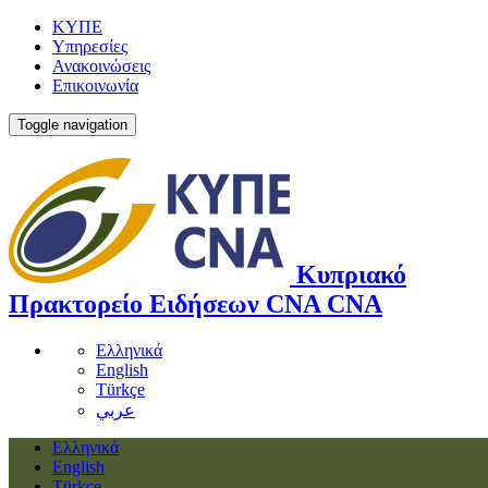
ΚΥΠΕ
Υπηρεσίες
Ανακοινώσεις
Επικοινωνία
Toggle navigation
Κυπριακό
Πρακτορείο Ειδήσεων
CNA
CNA
Ελληνικά
English
Türkçe
عربي
Ελληνικά
English
Türkçe