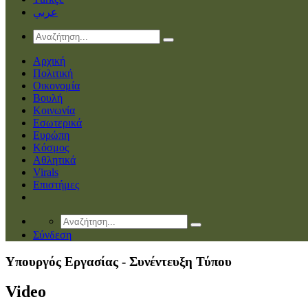
عربي
Αρχική
Πολιτική
Οικονομία
Βουλή
Κοινωνία
Εσωτερικά
Ευρώπη
Κόσμος
Αθλητικά
Virals
Επιστήμες
Σύνδεση
Υπουργός Εργασίας - Συνέντευξη Τύπου
Video