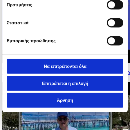
Προτιμήσεις
Στατιστικά
Εμπορικής προώθησης
Να επιτρέπονται όλα
23/05/2026 15:36
Δηλώσεις Επιτρόπου για Οικονομια και Παραγωγικοτητ
Ντομπρόβσκις στη Συνέντευξη Τύπου...
Επιτρέπεται η επιλογή
Άρνηση