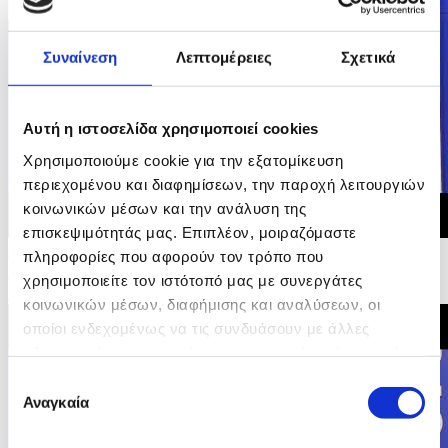
Συναίνεση
Λεπτομέρειες
Σχετικά
Αυτή η ιστοσελίδα χρησιμοποιεί cookies
Χρησιμοποιούμε cookie για την εξατομίκευση
περιεχομένου και διαφημίσεων, την παροχή λειτουργιών
κοινωνικών μέσων και την ανάλυση της
επισκεψιμότητάς μας. Επιπλέον, μοιραζόμαστε
23/05/2026 15:36
πληροφορίες που αφορούν τον τρόπο που
Αρχικές Δηλώσεις Υπουργού Οικονομικών στη
χρησιμοποιείτε τον ιστότοπό μας με συνεργάτες
Συνέντευξη Τύπου Άτυπου ECOFIN
κοινωνικών μέσων, διαφήμισης και αναλύσεων, οι
οποίοι ενδεχομένως να τις συνδυάσουν με άλλες
πληροφορίες που τους έχετε παραχωρήσει ή τις οποίες
έχουν συλλέξει σε σχέση με την από μέρους σας χρήση
Επιλογή
των υπηρεσιών τους.
Αναγκαία
συγκατάθεσης