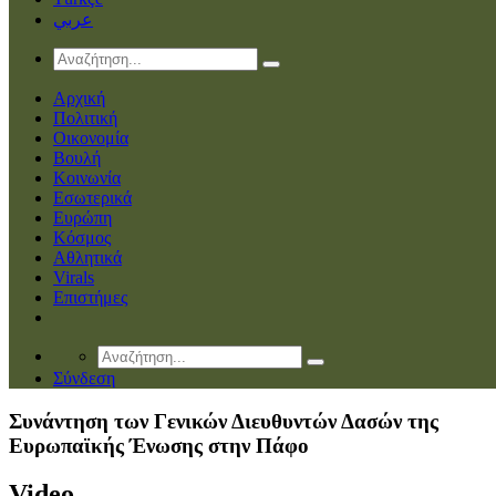
عربي
Αρχική
Πολιτική
Οικονομία
Βουλή
Κοινωνία
Εσωτερικά
Ευρώπη
Κόσμος
Αθλητικά
Virals
Επιστήμες
Σύνδεση
Συνάντηση των Γενικών Διευθυντών Δασών της
Ευρωπαϊκής Ένωσης στην Πάφο
Video