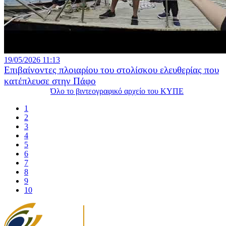
19/05/2026 11:13
Επιβαίνοντες πλοιαρίου του στολίσκου ελευθερίας που
κατέπλευσε στην Πάφο
Όλο το βιντεογραφικό αρχείο του ΚΥΠΕ
1
2
3
4
5
6
7
8
9
10