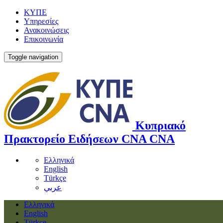
ΚΥΠΕ
Υπηρεσίες
Ανακοινώσεις
Επικοινωνία
Toggle navigation
Κυπριακό
Πρακτορείο Ειδήσεων
CNA
CNA
Ελληνικά
English
Türkçe
عربي
Ελληνικά
English
Türkçe