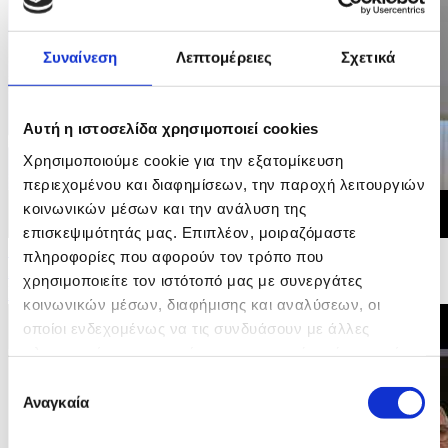
Συναίνεση
Λεπτομέρειες
Σχετικά
Αυτή η ιστοσελίδα χρησιμοποιεί cookies
Χρησιμοποιούμε cookie για την εξατομίκευση
περιεχομένου και διαφημίσεων, την παροχή λειτουργιών
κοινωνικών μέσων και την ανάλυση της
επισκεψιμότητάς μας. Επιπλέον, μοιραζόμαστε
10/05/2026 11:11
πληροφορίες που αφορούν τον τρόπο που
Δήλωση Υπουργού Εσωτερικών - Άτυπη Υπουργική
χρησιμοποιείτε τον ιστότοπό μας με συνεργάτες
Συνάντηση για τη Στέγαση
κοινωνικών μέσων, διαφήμισης και αναλύσεων, οι
οποίοι ενδεχομένως να τις συνδυάσουν με άλλες
πληροφορίες που τους έχετε παραχωρήσει ή τις οποίες
έχουν συλλέξει σε σχέση με την από μέρους σας χρήση
Επιλογή
των υπηρεσιών τους.
Αναγκαία
συγκατάθεσης