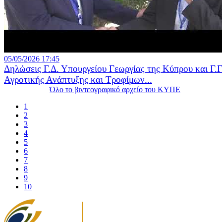
05/05/2026 17:45
Δηλώσεις Γ.Δ. Υπουργείου Γεωργίας της Κύπρου και Γ.Γ
Αγροτικής Ανάπτυξης και Τροφίμων...
Όλο το βιντεογραφικό αρχείο του ΚΥΠΕ
1
2
3
4
5
6
7
8
9
10