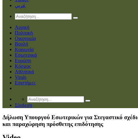
عربي
Αρχική
Πολιτική
Οικονομία
Βουλή
Κοινωνία
Εσωτερικά
Ευρώπη
Κόσμος
Αθλητικά
Virals
Επιστήμες
Σύνδεση
Δήλωση Υπουργού Εσωτερικών για Στεγαστικό σχέδι
και παραχώρηση πρόσθετης επιδότησης
Video