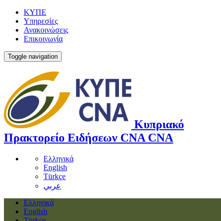
ΚΥΠΕ
Υπηρεσίες
Ανακοινώσεις
Επικοινωνία
Toggle navigation
Κυπριακό
Πρακτορείο Ειδήσεων
CNA
CNA
Ελληνικά
English
Türkçe
عربي
Ελληνικά
English
Türkçe