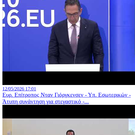
12/05/2026 17:01
Ευρ. Επίτροπος Νταν Γιόργκενσεν - Υπ. Εσωτερικών -
Άτυπη συνάντηση για στεγαστικό -...