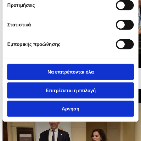
Προτιμήσεις
Στατιστικά
Εμπορικής προώθησης
Να επιτρέπονται όλα
08/05/2026 11:50
Υπ. Εσωτερικών - 3ο Ευρωμεσογειακό Εργαστήρι
Υψηλού Επιπέδου για τους Κινδύνους από τις...
Επιτρέπεται η επιλογή
Άρνηση