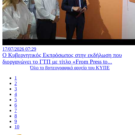
17/07/2026 07:29
Ο Κυβερνητικός Εκπρόσωπος στην εκδήλωση που
διοργανώνει το ΓΤΠ με τίτλο «From Press to...
Όλο το βιντεογραφικό αρχείο του ΚΥΠΕ
1
2
3
4
5
6
7
8
9
10