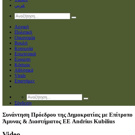
عربي
Αρχική
Πολιτική
Οικονομία
Βουλή
Κοινωνία
Εσωτερικά
Ευρώπη
Κόσμος
Αθλητικά
Virals
Επιστήμες
Σύνδεση
Συνάντηση Πρόεδρου της Δημοκρατίας με Επίτροπο
Άμυνας & Διαστήματος ΕΕ Andrius Kubilius
Video