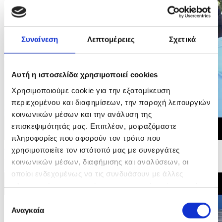
Συναίνεση
Λεπτομέρειες
Σχετικά
Αυτή η ιστοσελίδα χρησιμοποιεί cookies
Χρησιμοποιούμε cookie για την εξατομίκευση
περιεχομένου και διαφημίσεων, την παροχή λειτουργιών
κοινωνικών μέσων και την ανάλυση της
επισκεψιμότητάς μας. Επιπλέον, μοιραζόμαστε
πληροφορίες που αφορούν τον τρόπο που
20/07/2026 12:07
χρησιμοποιείτε τον ιστότοπό μας με συνεργάτες
Δηλώσεις Κωστή Χατζηδάκη στον Τύμβο της
κοινωνικών μέσων, διαφήμισης και αναλύσεων, οι
Μακεδονίτισσας για την τουρκική εισβολή του 1974
οποίοι ενδεχομένως να τις συνδυάσουν με άλλες
πληροφορίες που τους έχετε παραχωρήσει ή τις οποίες
έχουν συλλέξει σε σχέση με την από μέρους σας χρήση
Επιλογή
των υπηρεσιών τους.
Αναγκαία
συγκατάθεσης