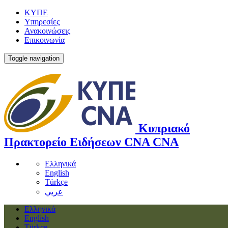
ΚΥΠΕ
Υπηρεσίες
Ανακοινώσεις
Επικοινωνία
Toggle navigation
Κυπριακό
Πρακτορείο Ειδήσεων
CNA
CNA
Ελληνικά
English
Türkçe
عربي
Ελληνικά
English
Türkçe