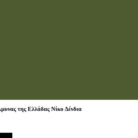
μυνας της Ελλάδας Νίκο Δένδια