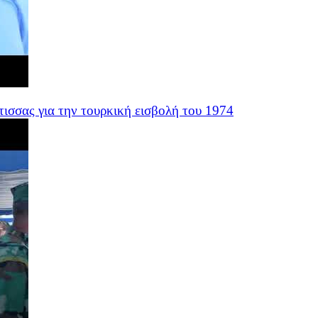
σσας για την τουρκική εισβολή του 1974