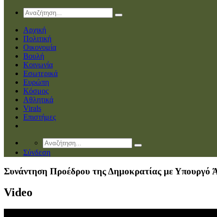
Αρχική
Πολιτική
Οικονομία
Βουλή
Κοινωνία
Εσωτερικά
Ευρώπη
Κόσμος
Αθλητικά
Virals
Επιστήμες
Σύνδεση
Συνάντηση Προέδρου της Δημοκρατίας με Υπουργό Ά
Video