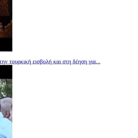
ν τουρκική εισβολή και στη δέηση για...